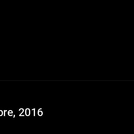
Mundo
América Latina
Houston
Deportes
V
bre, 2016