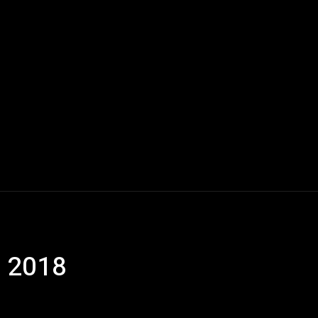
Mundo
América Latina
Houston
Deportes
V
, 2018