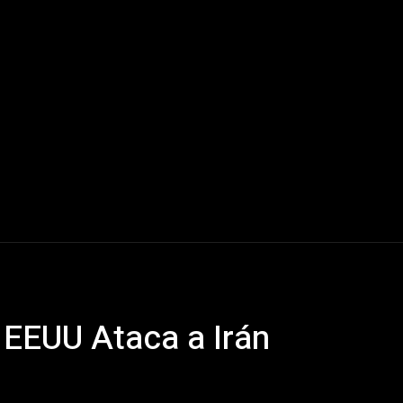
Mundo
América Latina
Houston
Deportes
V
 EEUU Ataca a Irán