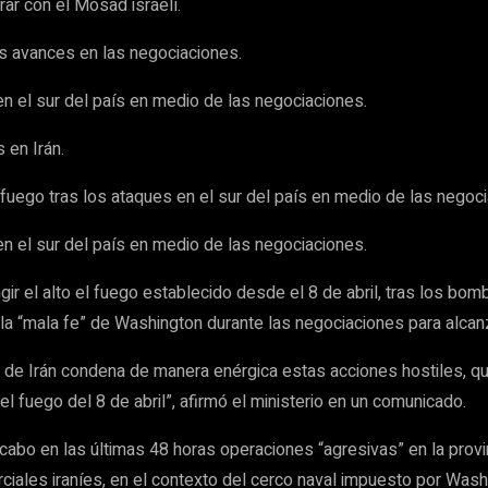
rar con el Mosad israelí.
s avances en las negociaciones.
 en el sur del país en medio de las negociaciones.
 en Irán.
 el fuego tras los ataques en el sur del país en medio de las negoc
 en el sur del país en medio de las negociaciones.
ir el alto el fuego establecido desde el 8 de abril, tras los bom
la “mala fe” de Washington durante las negociaciones para alcan
a de Irán condena de manera enérgica estas acciones hostiles, qu
el fuego del 8 de abril”, afirmó el ministerio en un comunicado.
a cabo en las últimas 48 horas operaciones “agresivas” en la pr
iales iraníes, en el contexto del cerco naval impuesto por Washi