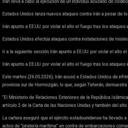
Irán lleva a cabo la ejecución de un individuo acusado de colabo
Estados Unidos lanza nuevos ataques contra Irán a pesar de lo
Irán apunto a EE.UU. por violar el alto el fuego tras los ataques
Estados Unidos efectúa ataques contra instalaciones de misiles
Ir a la siguiente sección Irán apunto a EE.UU. por violar el alto
Irán apunto a EE.UU. por violar el alto el fuego tras los ataques
Este martes (26.05.2026), Irán acusó a Estados Unidos de infring
provincia sur de Hormozgán, lo que, según Teherán, demuestra 
“El Ministerio de Relaciones Exteriores de la República Islámic
artículo 2 de la Carta de las Naciones Unidas y también del alto 
La cartera aseguró que el ejército estadounidense ha llevado 
actos de “piratería marítima” en contra de embarcaciones comerc