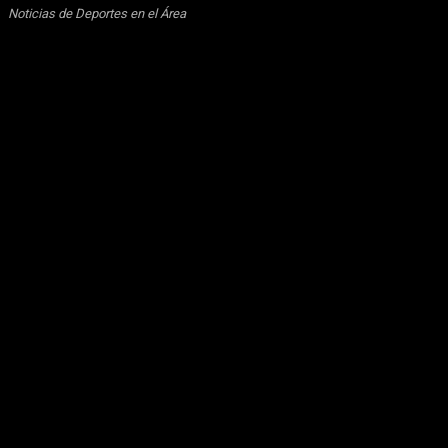
Noticias de Deportes en el Área
América Latina
Argentina
Autos
California
Casas
Colombia
Cuba
Deportes
Editorial
Educación
Harris
Houston
México
Moda
motos
Mundo
Música
Nacional
Publicidad
Recetas
ReferExpert
Salud