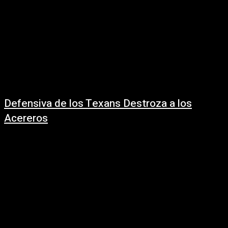
Defensiva de los Texans Destroza a los
Acereros
13 enero, 2026
Los Houston Texans superaron a los Pittsburgh Steelers con un marcador
de 30-6 y se preparan para enfrentarse a los New England Patriots. Esta...