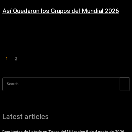
Así Quedaron los Grupos del Mundial 2026
5 diciembre, 2025
Después del sorteo, las selecciones han descubierto su destino en la
próxima Copa del Mundo; aquí están todos los pormenores y
emparejamientos. El sorteo...
1
2
Página 1 de 2
Search
Latest articles