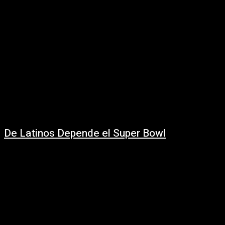
De Latinos Depende el Super Bowl
2 febrero, 2026
A pesar de que el mandatario de Estados Unidos, Donald Trump, ha
aumentado su discurso respecto al uso del Servicio de Inmigración y
Control...