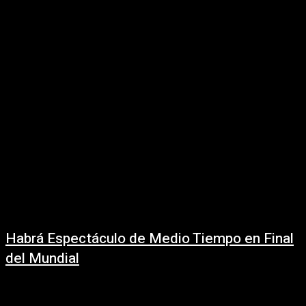
12 junio, 2026
Alemania frente a Curazao: análisis previo, pronósticos y alineaciones Una
de las principales potencias del fútbol se enfrenta a un debutante en el
inicio...
Habrá Espectáculo de Medio Tiempo en Final
del Mundial
14 mayo, 2026
La FIFA dio a conocer un acontecimiento sin precedentes para la Final de