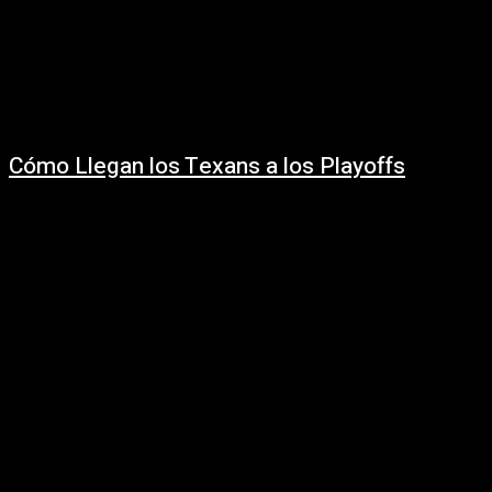
Cómo Llegan los Texans a los Playoffs
12 enero, 2026
Los Houston Texans iniciaron la temporada 2025 enfrentando una serie
de tres derrotas consecutivas. Tras su descanso en la Semana 6, su
marca se...