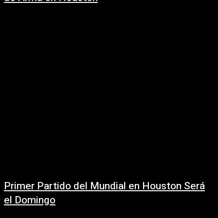
15 junio, 2026
El jugador de los Cavaliers de Cleveland, James Harden, fue detenido el
sábado en Houston por un delito menor relacionado con la posesión
ilegal...
Primer Partido del Mundial en Houston Será
el Domingo