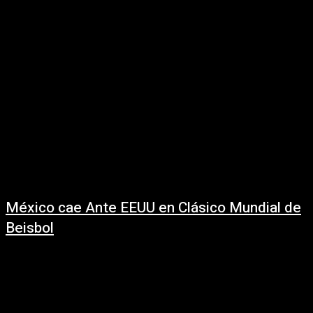
la Copa del Mundo 2026, al hacer oficial que, por primera...
México cae Ante EEUU en Clásico Mundial de
Beisbol
10 marzo, 2026
La revancha se ha concretado para la nación norteamericana, pues tras
sufrir tres derrotas consecutivas ante México, logró conseguir un triunfo
respaldado por un...