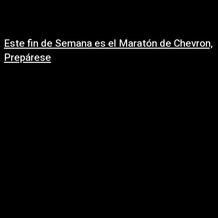
Este fin de Semana es el Maratón de Chevron,
Prepárese
6 enero, 2026
El Chevron Houston Marathon regresa, y con ello trae interrupciones en las
calles de la ciudad que podrían influir en su viaje durante el...