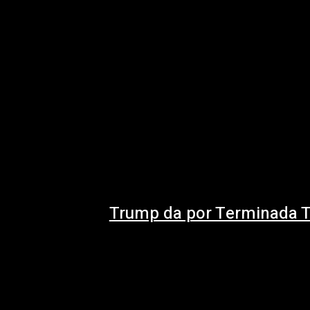
13 julio, 2026
Estados Unidos garantiza que el estrecho de O
marítima en medio de recientes...
Trump da por Terminada T
8 julio, 2026
Trump declara finalizada la tregua con Irán tr
petróleo El mandatario estadounidense, Dona