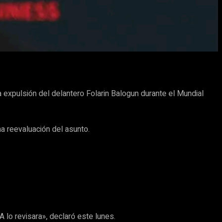
 expulsión del delantero Folarin Balogun durante el Mundial
na reevaluación del asunto.
A lo revisara», declaró este lunes.