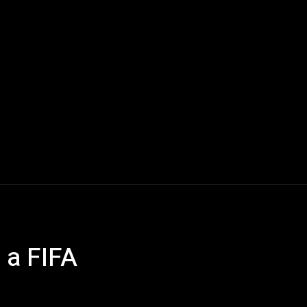
Mundo
América Latina
Houston
Deportes
V
 a FIFA