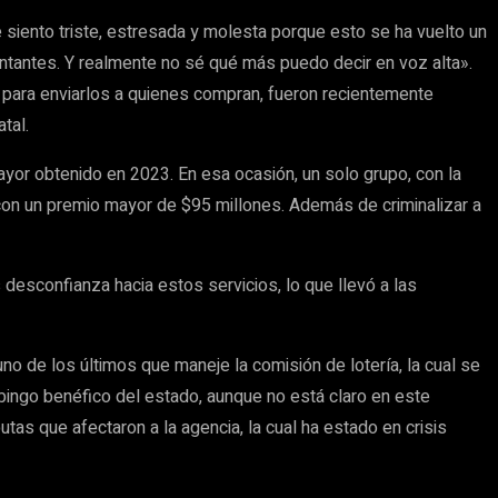
e siento triste, estresada y molesta porque esto se ha vuelto un
entantes. Y realmente no sé qué más puedo decir en voz alta».
 para enviarlos a quienes compran, fueron recientemente
tal.
ayor obtenido en 2023. En esa ocasión, un solo grupo, con la
con un premio mayor de $95 millones. Además de criminalizar a
 desconfianza hacia estos servicios, lo que llevó a las
no de los últimos que maneje la comisión de lotería, la cual se
bingo benéfico del estado, aunque no está claro en este
as que afectaron a la agencia, la cual ha estado en crisis