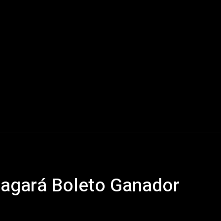
Mundo
América Latina
Houston
Deportes
V
 Pagará Boleto Ganador