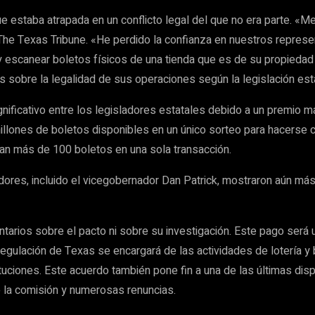
e estaba atrapada en un conflicto legal del que no era parte. «M
n The Texas Tribune. «He perdido la confianza en nuestros repres
 y escanear boletos físicos de una tienda que es de su propiedad
s sobre la legalidad de sus operaciones según la legislación esta
nificativo entre los legisladores estatales debido a un premio m
illones de boletos disponibles en un único sorteo para hacerse 
ran más de 100 boletos en una sola transacción.
ladores, incluido el vicegobernador Dan Patrick, mostraron aún más
tarios sobre el pacto ni sobre su investigación. Este pago será u
egulación de Texas se encargará de las actividades de lotería y 
iones. Este acuerdo también pone fin a una de las últimas disput
de la comisión y numerosas renuncias.