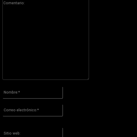
Por favor ingrese su comentario!
Nombre:*
Por favor ingrese su nombre aquí
Correo
electrónico:*
¡Has introducido una dirección de correo electrónico incorrecta!
Por favor ingrese su dirección de correo electrónico aquí
Sitio
web: