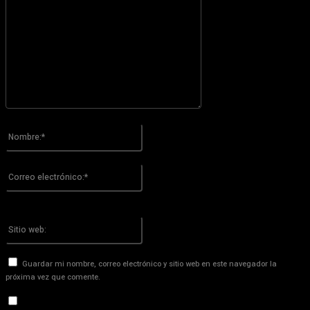
Por favor ingrese su comentario!
Nombre:*
Por favor ingrese su nombre aquí
Correo
electrónico:*
¡Has introducido una dirección de correo electrónico incorrecta!
Por favor ingrese su dirección de correo electrónico aquí
Sitio
web:
Guardar mi nombre, correo electrónico y sitio web en este navegador la
próxima vez que comente.
Recibir un correo electrónico con los siguientes comentarios a