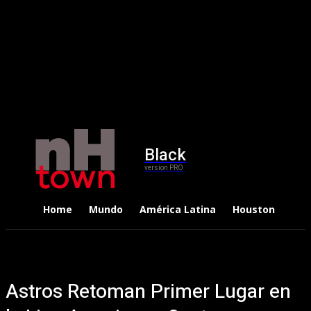
Black
version PRO
Home
Mundo
América Latina
Houston
Dep
Astros Retoman Primer Lugar en