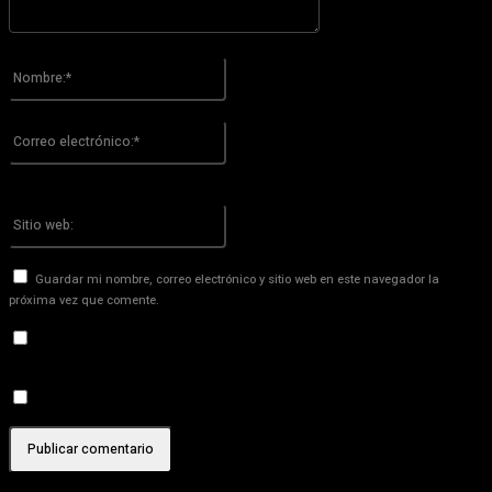
Por favor ingrese su comentario!
Nombre:*
Por favor ingrese su nombre aquí
Correo
electrónico:*
¡Has introducido una dirección de correo electrónico incorrecta!
Por favor ingrese su dirección de correo electrónico aquí
Sitio
web:
Guardar mi nombre, correo electrónico y sitio web en este navegador la
próxima vez que comente.
Recibir un correo electrónico con los siguientes comentarios a
esta entrada.
Recibir un correo electrónico con cada nueva entrada.