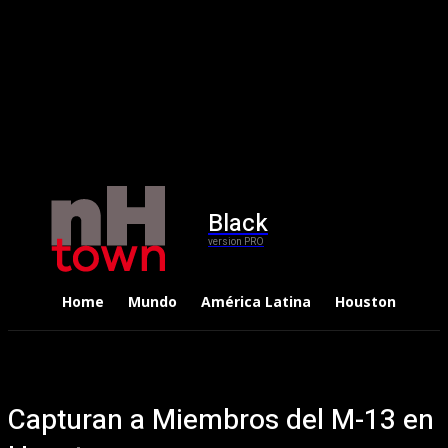
Black
version PRO
Home
Mundo
América Latina
Houston
Dep
Capturan a Miembros del M-13 en