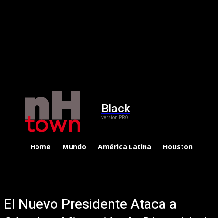
Black
version PRO
Home
Mundo
América Latina
Houston
Dep
El Nuevo Presidente Ataca a