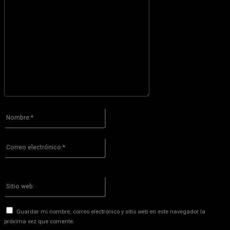
Por favor ingrese su comentario!
Nombre:*
Por favor ingrese su nombre aquí
Correo
electrónico:*
¡Has introducido una dirección de correo electrónico incorrecta!
Por favor ingrese su dirección de correo electrónico aquí
Sitio
web:
Guardar mi nombre, correo electrónico y sitio web en este navegador la
próxima vez que comente.