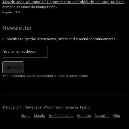
Alcalde John Whitmire: «El Departamento de Policía de Houston, no hace
cumplir las leyes de Inmigración»
6 agosto, 2026
Newsletter
Subscribe to get the latest news, offers and special announcements.
Subscribe
By subscribing, you're accepting to receive promotions.
© Copyright - Newspaper WordPress Theme by TagDiv
Home
Mundo
América Latina
Houston
Deportes
Vida