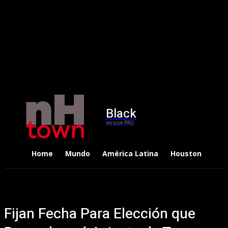
Black
version PRO
Home
Mundo
América Latina
Houston
Dep
Fijan Fecha Para Elección que