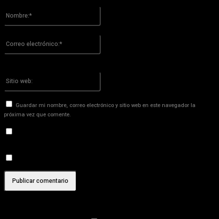
Por favor ingrese su comentario!
Nombre:*
Por favor ingrese su nombre aquí
Correo
electrónico:*
¡Has introducido una dirección de correo electrónico incorrecta!
Por favor ingrese su dirección de correo electrónico aquí
Sitio
web:
Guardar mi nombre, correo electrónico y sitio web en este navegador la
próxima vez que comente.
Recibir un correo electrónico con los siguientes comentarios a
esta entrada.
Recibir un correo electrónico con cada nueva entrada.