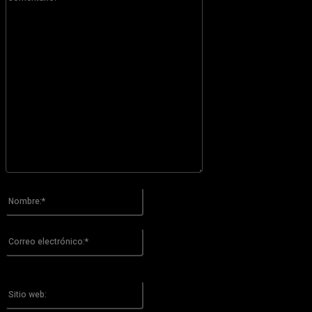
Por favor ingrese su comentario!
Nombre:*
Por favor ingrese su nombre aquí
Correo
electrónico:*
¡Has introducido una dirección de correo electrónico incorrecta!
Por favor ingrese su dirección de correo electrónico aquí
Sitio
web: