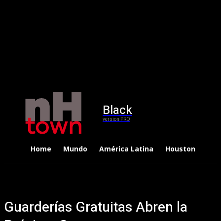
Black
version PRO
Home
Mundo
América Latina
Houston
Dep
Guarderías Gratuitas Abren la