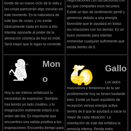
negociaciones con las personas con
borde de un nuevo ciclo de tu vida y
las que compartes esos recursos.
las cosas parecerán algo oscuras en
Existe un tipo de sentimiento gentil y
este momento. Es la naturaleza de
generoso debido a una energía
este tipo de cosas, y no existe
favorable que te ayudará en todas
básicamente nada en torno a ello.
las relaciones con los demás. Es un
Intentar oponerte al poder de la
buen momento para intentar
alineación cósmica de hoy es inútil.
enmendar cualquier sufrimiento que
Será mejor que le sigas la corriente.
exista dentro de ti.
Mon
Gallo
o
Los lados
masculinos y femeninos de tu ser
Hoy tu ser interior enfatizará tu
posiblemente hoy se lleven bastante
necesidad de expresión. Siempre
bien. Existe un buen equilibrio de
has tenido un lado creativo, y tu
recepción versus energía activa
imaginación realmente estará a la
dentro de ti que te ayudará a sacar lo
orden del día. Es importante que
mejor de cada situación. La
encuentres una salida positiva a tus
orientación de este día enfatiza la
inspiraciones. Encuentra tiempo para
armonía interna. Presta extra