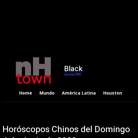
Black
version PRO
Home
Mundo
América Latina
Houston
Dep
Horóscopos Chinos del Domingo