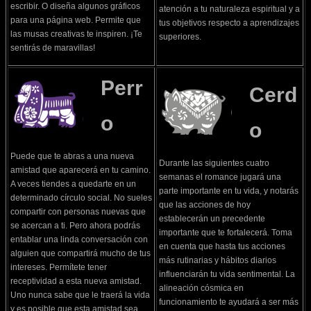
escribir. O diseña algunos gráficos
atención a tu naturaleza espiritual y a
para una página web. Permite que
tus objetivos respecto a aprendizajes
las musas creativas te inspiren. ¡Te
superiores.
sentirás de maravillas!
Perr
Cerd
o
o
Puede que te abras a una nueva
Durante las siguientes cuatro
amistad que aparecerá en tu camino.
semanas el romance jugará una
A veces tiendes a quedarte en un
parte importante en tu vida, y notarás
determinado círculo social. No sueles
que las acciones de hoy
compartir con personas nuevas que
establecerán un precedente
se acercan a ti. Pero ahora podrás
importante que te fortalecerá. Toma
entablar una linda conversación con
en cuenta que hasta tus acciones
alguien que compartirá mucho de tus
más rutinarias y hábitos diarios
intereses. Permítete tener
influenciarán tu vida sentimental. La
receptividad a esta nueva amistad.
alineación cósmica en
Uno nunca sabe que le traerá la vida
funcionamiento te ayudará a ser más
y es posible que esta amistad sea