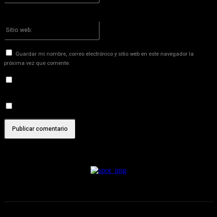
¡Has introducido una dirección de correo electrónico incorrecta!
Por favor ingrese su dirección de correo electrónico aquí
Sitio
web:
Guardar mi nombre, correo electrónico y sitio web en este navegador la
próxima vez que comente.
Recibir un correo electrónico con los siguientes comentarios a
esta entrada.
Recibir un correo electrónico con cada nueva entrada.