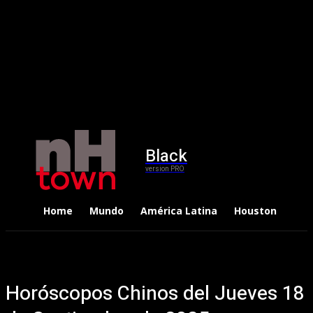
Black
version PRO
Home
Mundo
América Latina
Houston
Dep
Horóscopos Chinos del Jueves 18