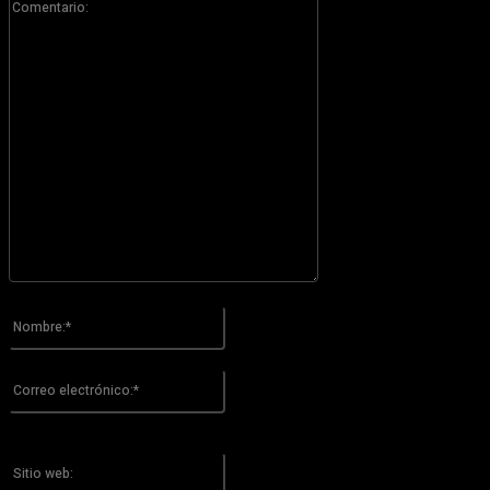
Por favor ingrese su comentario!
Nombre:*
Por favor ingrese su nombre aquí
Correo
electrónico:*
¡Has introducido una dirección de correo electrónico incorrecta!
Por favor ingrese su dirección de correo electrónico aquí
Sitio
web: