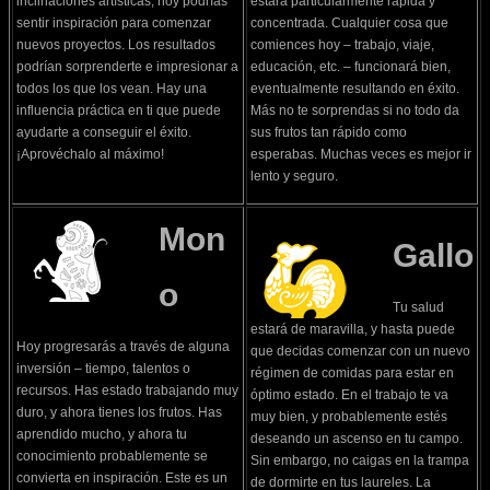
inclinaciones artísticas, hoy podrías
estará particularmente rápida y
sentir inspiración para comenzar
concentrada. Cualquier cosa que
nuevos proyectos. Los resultados
comiences hoy – trabajo, viaje,
podrían sorprenderte e impresionar a
educación, etc. – funcionará bien,
todos los que los vean. Hay una
eventualmente resultando en éxito.
influencia práctica en ti que puede
Más no te sorprendas si no todo da
ayudarte a conseguir el éxito.
sus frutos tan rápido como
¡Aprovéchalo al máximo!
esperabas. Muchas veces es mejor ir
lento y seguro.
Mon
Gallo
o
Tu salud
estará de maravilla, y hasta puede
Hoy progresarás a través de alguna
que decidas comenzar con un nuevo
inversión – tiempo, talentos o
régimen de comidas para estar en
recursos. Has estado trabajando muy
óptimo estado. En el trabajo te va
duro, y ahora tienes los frutos. Has
muy bien, y probablemente estés
aprendido mucho, y ahora tu
deseando un ascenso en tu campo.
conocimiento probablemente se
Sin embargo, no caigas en la trampa
convierta en inspiración. Este es un
de dormirte en tus laureles. La