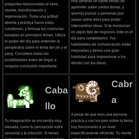
Hoy sentirás un fuerte deseo de
preguntas relacionadas al sexo,
aprender sobre ciertos temas, y
muerte, transformación y
querrás buscar a personas que
regeneración. Toma una actitud
sepan sobre ellos para poder
abierta y práctica hacia estas
intercambiar ideas. Si te involucras
cuestiones, y formula tus creencias
en algún tipo de negocios, éste es el
basadas en principios firmes. Utiliza
día para completarlos. Tus
el poder del día para entender la
habilidades de comunicación están
perspectiva sobre el tema del yin y el
mejoradas y tienes una gran
yang. Considera todas las
habilidad para impresionar a los
posibilidades antes de llegar a
demás con tus ideas.
ninguna conclusión importante.
Cabr
Caba
a
llo
A pesar de que eres una persona
Tu imaginación se encuentra muy
práctica y con los pies sobre la tierra,
elevada, como tu percepción extra
hoy funcionarás a un nivel
sensorial y tu intuición. Si tienes
específicamente eficiente. Tu mente