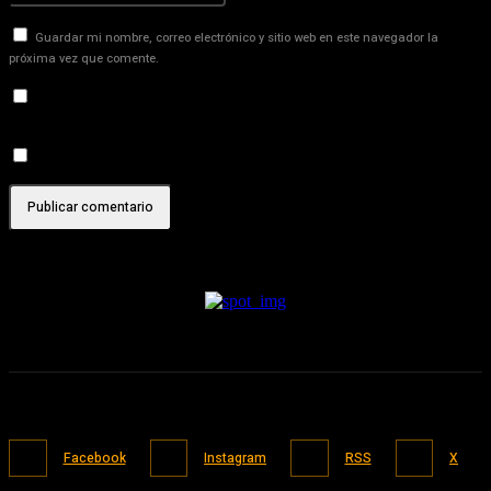
Guardar mi nombre, correo electrónico y sitio web en este navegador la
próxima vez que comente.
Recibir un correo electrónico con los siguientes comentarios a
esta entrada.
Recibir un correo electrónico con cada nueva entrada.
Facebook
Instagram
RSS
X