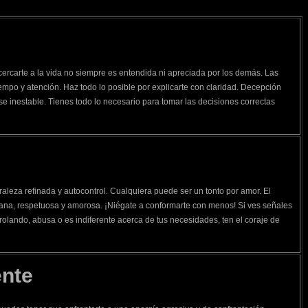
ercarte a la vida no siempre es entendida ni apreciada por los demás. Las
empo y atención. Haz todo lo posible por explicarte con claridad. Decepción
ase inestable. Tienes todo lo necesario para tomar las decisiones correctas
e
aleza refinada y autocontrol. Cualquiera puede ser un tonto por amor. El
ana, respetuosa y amorosa. ¡Niégate a conformarte con menos! Si ves señales
rolando, abusa o es indiferente acerca de tus necesidades, ten el coraje de
ente