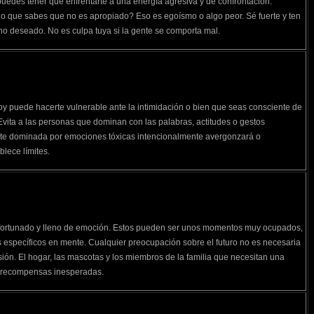
uedes tener que enfrentarte a una energía agresiva y de confrontación.
go que sabes que no es apropiado? Eso es egoísmo o algo peor. Sé fuerte y ten
 no deseado. No es culpa tuya si la gente se comporta mal.
oy puede hacerte vulnerable ante la intimidación o bien que seas consciente de
Evita a las personas que dominan con las palabras, actitudes o gestos
e dominada por emociones tóxicas intencionalmente avergonzará o
blece límites.
fortunado y lleno de emoción. Estos pueden ser unos momentos muy ocupados,
s específicos en mente. Cualquier preocupación sobre el futuro no es necesaria
sión. El hogar, las mascotas y los miembros de la familia que necesitan una
r recompensas inesperadas.