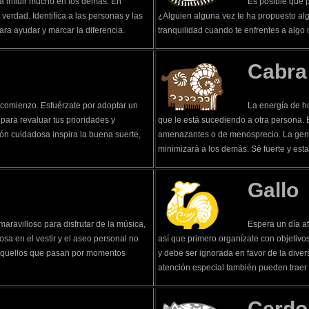
a influir mucho en los demás. En
Es posible que p
verdad. Identifica a las personas y las
¿Alguien alguna vez te ha propuesto al
ra ayudar y marcar la diferencia.
tranquilidad cuando te enfrentes a algo
Cabra
 comienzo. Esfuérzate por adoptar un
La energía de h
para revaluar tus prioridades y
que le está sucediendo a otra persona. 
ión cuidadosa inspira la buena suerte,
amenazantes o de menosprecio. La gent
minimizará a los demás. Sé fuerte y esta
Gallo
aravilloso para disfrutar de la música,
Espera un día a
osa en el vestir y el aseo personal no
así que primero organízate con objetivo
a aquellos que pasan por momentos
y debe ser ignorada en favor de la diver
atención especial también pueden trae
Cerdo