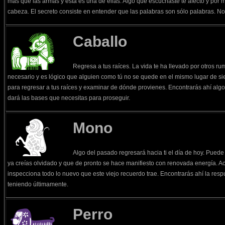
más que las armas y esta es una de ellas. Algo que escuchaste te afectó y por 
cabeza. El secreto consiste en entender que las palabras son sólo palabras. No
Caballo
Regresa a tus raíces. La vida te ha llevado por otros r
necesario y es lógico que alguien como tú no se quede en el mismo lugar de si
para regresar a tus raíces y examinar de dónde provienes. Encontrarás ahí algo 
dará las bases que necesitas para proseguir.
Mono
Algo del pasado regresará hacia ti el día de hoy. Pued
ya creías olvidado y que de pronto se hace manifiesto con renovada energía. Ac
inspecciona todo lo nuevo que este viejo recuerdo trae. Encontrarás ahí la re
teniendo últimamente.
Perro