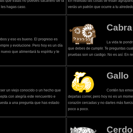
más que tratas no puedes sacártelo de la
En realidad las cosas se están agrupand
 les hagas caso.
verás un patrón que ocurre a tu alrededo
Cabra
umbos y eso es bueno. El progreso es
La vida te pond
empre y evolucione. Pero hoy es un día
que debes de cumplir. Te preguntas cual
nuevo que alimentará tu espíritu y te
pruebas son un castigo. No es así. En r
Gallo
e ser un viejo conocido o un hecho que
Contén tus emoc
epta con alegría este rencuentro e
dejarlas correr, pero hoy no es un mom
spuesta a una pregunta que has estado
corazón cercadas y no darles más fuerza 
poco a poco.
Cerdo