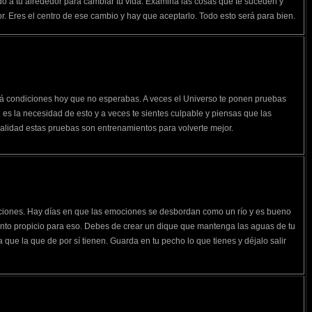
o a tu alrededor para cambiar tu vida. Examina las cosas que te suceden y
r. Eres el centro de ese cambio y hay que aceptarlo. Todo esto será para bien.
rá condiciones hoy que no esperabas. A veces el Universo te ponen pruebas
 es la necesidad de esto y a veces te sientes culpable y piensas que las
ealidad estas pruebas son entrenamientos para volverte mejor.
iones. Hay días en que las emociones se desbordan como un río y es bueno
ento propicio para eso. Debes de crear un dique que mantenga las aguas de tu
que la que de por sí tienen. Guarda en tu pecho lo que tienes y déjalo salir