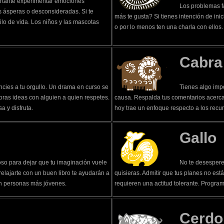
ortante experimentar emociones
Los problemas fa
as ásperas o desconsideradas. Si te
más te gusta? Si tienes intención de ini
ilo de vida. Los niños y las mascotas
o por lo menos ten una charla con ellos.
Cabra
cies a tu orgullo. Un drama en curso se
Tienes algo impo
oras ideas con alguien a quien respetes.
causa. Respalda tus comentarios acerca 
a y disfruta.
hoy trae un enfoque respecto a los recur
Gallo
so para dejar que tu imaginación vuele
No te desespere
elajarte con un buen libro te ayudarán a
quisieras. Admitir que tus planes no es
con personas más jóvenes.
requieren una actitud tolerante. Progra
Cerdo