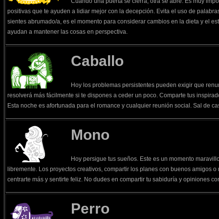
Cuando una puerta se cierra, otra se abre. Es muy imp
positivas que te ayuden a lidiar mejor con la decepción. Evita el uso de palabr
sientes abrumado/a, es el momento para considerar cambios en la dieta y el est
ayudan a mantener las cosas en perspectiva.
Caballo
Hoy los problemas persistentes pueden exigir que renun
resolverá más fácilmente si te dispones a ceder un poco. Comparte tus inspirad
Esta noche es afortunada para el romance y cualquier reunión social. Sal de cas
Mono
Hoy persigue tus sueños. Este es un momento maravillo
libremente. Los proyectos creativos, compartir los planes con buenos amigos o r
centrarte más y sentirte feliz. No dudes en compartir tu sabiduría y opiniones 
Perro