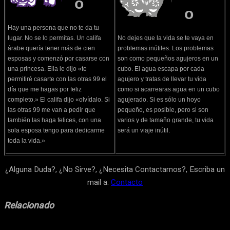
o
o
Hay una persona que no te da tu
lugar. No se lo permitas. Un califa
No dejes que la vida se te vaya en
árabe quería tener más de cien
problemas inútiles. Los problemas
esposas y comenzó por casarse con
son como pequeños agujeros en un
una princesa. Ella le dijo «te
cubo. El agua escapa por cada
permitiré casarte con las otras 99 el
agujero y tratas de llevar tu vida
día que me hagas por feliz
como si acarrearas agua en un cubo
completo.» El califa dijo «olvídalo. Si
agujerado. Si es sólo un hoyo
las otras 99 me van a pedir que
pequeño, es posible, pero si son
también las haga felices, con una
varios y de tamaño grande, tu vida
sola esposa tengo para dedicarme
será un viaje inútil.
toda la vida.»
¿Alguna Duda?, ¿No Sirve?, ¿Necesita Contactarnos?, Escriba un
mail a:
Contacto
Relacionado