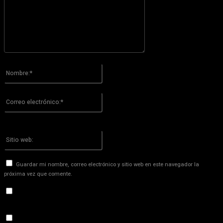
Por favor ingrese su comentario!
Nombre:*
Por favor ingrese su nombre aquí
Correo
electrónico:*
¡Has introducido una dirección de correo electrónico incorrecta!
Por favor ingrese su dirección de correo electrónico aquí
Sitio
web:
Guardar mi nombre, correo electrónico y sitio web en este navegador la
próxima vez que comente.
Recibir un correo electrónico con los siguientes comentarios a
esta entrada.
Recibir un correo electrónico con cada nueva entrada.