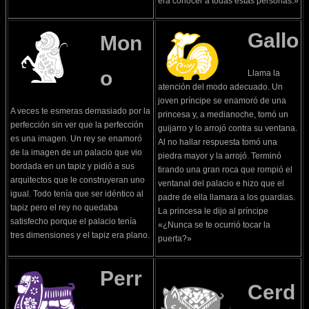
era conocer a todas estas personas.»
Gallo
Mon
o
Llama la
atención del modo adecuado. Un
joven príncipe se enamoró de una
A veces te esmeras demasiado por la
princesa y, a medianoche, tomó un
perfección sin ver que la perfección
guijarro y lo arrojó contra su ventana.
es una imagen. Un rey se enamoró
Al no hallar respuesta tomó una
de la imagen de un palacio que vio
piedra mayor y la arrojó. Terminó
bordada en un tapiz y pidió a sus
tirando una gran roca que rompió el
arquitectos que le construyeran uno
ventanal del palacio e hizo que el
igual. Todo tenía que ser idéntico al
padre de ella llamara a los guardias.
tapiz pero el rey no quedaba
La princesa le dijo al príncipe
satisfecho porque el palacio tenía
«¿Nunca se te ocurrió tocar la
tres dimensiones y el tapiz era plano.
puerta?»
Perr
Cerd