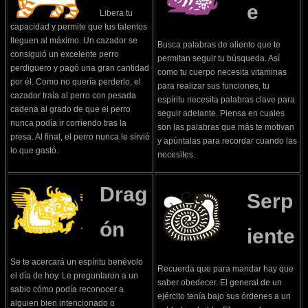
e
Libera tu
capacidad y permite que tus talentos
lleguen al máximo. Un cazador se
Busca palabras de aliento que te
consiguió un excelente perro
permitan seguir tu búsqueda. Así
perdiguero y pagó una gran cantidad
como tu cuerpo necesita vitaminas
por él. Como no quería perderlo, el
para realizar sus funciones, tu
cazador traía al perro con pesada
espíritu necesita palabras clave para
cadena al grado de que el perro
seguir adelante. Piensa en cuales
nunca podía ir corriendo tras la
son las palabras que más te motivan
presa. Al final, el perro nunca le sirvió
y apúntalas para recordar cuando las
lo que gastó.
necesites.
Drag
Serp
ón
iente
Se te acercará un espíritu benévolo
Recuerda que para mandar hay que
el día de hoy. Le preguntaron a un
saber obedecer. El general de un
sabio cómo podía reconocer a
ejército tenía bajo sus órdenes a un
alguien bien intencionado o