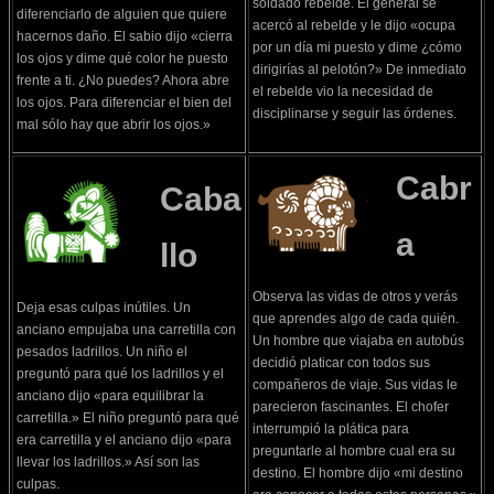
soldado rebelde. El general se
diferenciarlo de alguien que quiere
acercó al rebelde y le dijo «ocupa
hacernos daño. El sabio dijo «cierra
por un día mi puesto y dime ¿cómo
los ojos y dime qué color he puesto
dirigirías al pelotón?» De inmediato
frente a ti. ¿No puedes? Ahora abre
el rebelde vio la necesidad de
los ojos. Para diferenciar el bien del
disciplinarse y seguir las órdenes.
mal sólo hay que abrir los ojos.»
Cabr
Caba
a
llo
Observa las vidas de otros y verás
Deja esas culpas inútiles. Un
que aprendes algo de cada quién.
anciano empujaba una carretilla con
Un hombre que viajaba en autobús
pesados ladrillos. Un niño el
decidió platicar con todos sus
preguntó para qué los ladrillos y el
compañeros de viaje. Sus vidas le
anciano dijo «para equilibrar la
parecieron fascinantes. El chofer
carretilla.» El niño preguntó para qué
interrumpió la plática para
era carretilla y el anciano dijo «para
preguntarle al hombre cual era su
llevar los ladrillos.» Así son las
destino. El hombre dijo «mi destino
culpas.