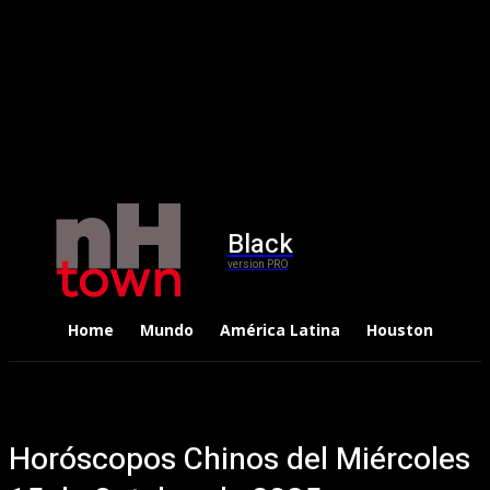
Black
version PRO
Home
Mundo
América Latina
Houston
Dep
Horóscopos Chinos del Miércoles