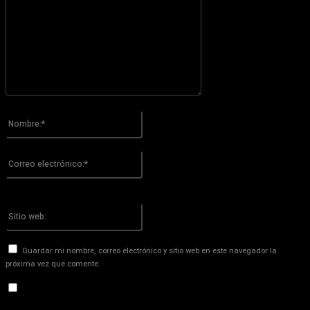
Por favor ingrese su comentario!
Nombre:*
Por favor ingrese su nombre aquí
Correo
electrónico:*
¡Has introducido una dirección de correo electrónico incorrecta!
Por favor ingrese su dirección de correo electrónico aquí
Sitio
web:
Guardar mi nombre, correo electrónico y sitio web en este navegador la
próxima vez que comente.
Recibir un correo electrónico con los siguientes comentarios a
esta entrada.