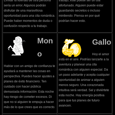
Limitar la libertad de otra persona
trabajo, este puede ser un día
sería un error. Algunos podrán
afortunado. Alguien puede estar
disfrutar de una maravillosa
guardando secretos o incluso
oportunidad para una cita romántica.
mintiendo. Piensa en por qué
Puede haber momentos de duda o
podrían hacer esto.
confusión respecto a tu trabajo.
Mon
Gallo
o
Hoy el amor
está en el aire. Podrías lanzarte a la
aventura y planear una cita
Hablar con un amigo de confianza te
romántica con alguien especial. Da
ayudará a mantener las cosas en
un paso adelante y acepta cualquier
perspectiva. Puedes hacer ajustes a
oportunidad de animar a alguien
planes de éxito financiero. Ten
menos seguro. Una corazonada
cuidado con hacer pública
intuitiva será verdad. Sal y diviértete
demasiada información. Esta noche
esta noche. Hay energía positiva
hay riesgo de cometer excesos. Di
para que tus planes de futuro
que no si alguien te empuja a hacer
avancen.
más de lo que crees que es correcto.