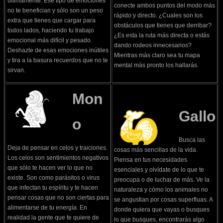
últimamente. Ese tipo de emociones
conecte ambos puntos del modo más
no te benefician y sólo son un peso
rápido y directo. ¿Cuales son los
extra que tienes que cargar para
obstáculos que tienes que derribar?
todos lados, haciendo tu trabajo
¿Es esta la ruta más directa o estás
emocional más difícil y pesado.
dando rodeos innecesarios?
Deshazte de esas emociones inútiles
Mientras más claro sea tu mapa
y tira a la basura recuerdos que no te
mental más pronto los hallarás.
sirvan.
Mon
Gallo
o
Busca las
Deja de pensar en celos y traiciones.
cosas más sencillas de la vida.
Los celos son sentimientos negativos
Piensa en tus necesidades
que sólo te hacen ver lo que no
esenciales y olvídate de lo que te
existe. Son como parásitos o virus
preocupa o de luchar de más. Ve la
que infectan tu espíritu y te hacen
naturaleza y cómo los animales no
pensar cosas que no son ciertas para
se angustian por cosas superfluas. A
alimentarse de tu energía. En
donde quiera que vayas o busques
realidad la gente que te quiere de
lo que busques, encontrarás algo