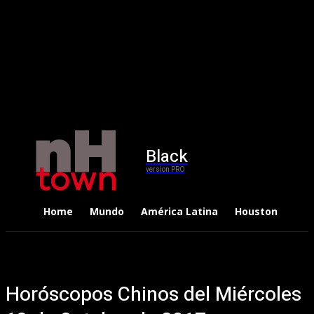
Black
version PRO
Home
Mundo
América Latina
Houston
Dep
Horóscopos Chinos del Miércoles