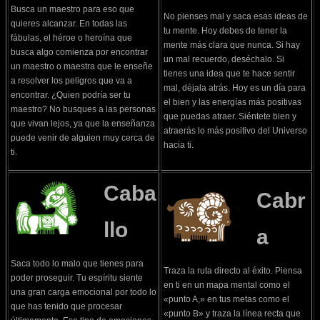
Busca un maestro para eso que
No pienses mal y saca esas ideas de
quieres alcanzar. En todas las
tu mente. Hoy debes de tener la
fábulas, el héroe o heroína que
mente más clara que nunca. Si hay
busca algo comienza por encontrar
un mal recuerdo, deséchalo. Si
un maestro o maestra que le enseñe
tienes una idea que te hace sentir
a resolver los peligros que va a
mal, déjala atrás. Hoy es un día para
encontrar. ¿Quien podría ser tu
el bien y las energías más positivas
maestro? No busques a las personas
que puedas atraer. Siéntete bien y
que vivan lejos, ya que la enseñanza
atraerás lo más positivo del Universo
puede venir de alguien muy cerca de
hacia ti.
ti.
Caba
Cabr
llo
a
Saca todo lo malo que tienes para
Traza la ruta directo al éxito. Piensa
poder proseguir. Tu espíritu siente
en ti en un mapa mental como el
una gran carga emocional por todo lo
«punto A,» en tus metas como el
que has tenido que procesar
«punto B» y traza la línea recta que