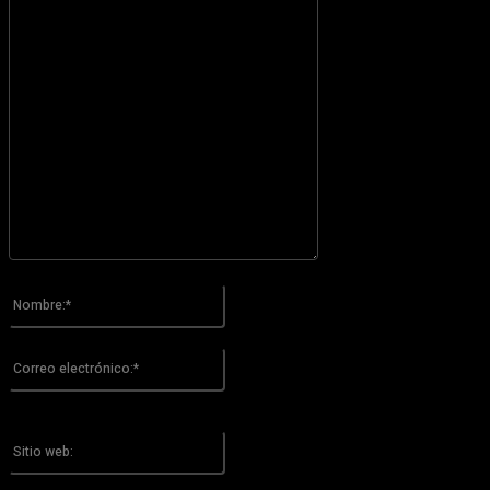
Por favor ingrese su comentario!
Nombre:*
Por favor ingrese su nombre aquí
Correo
electrónico:*
¡Has introducido una dirección de correo electrónico incorrecta!
Por favor ingrese su dirección de correo electrónico aquí
Sitio
web: