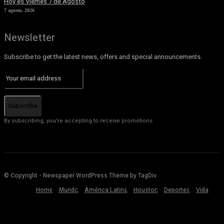
Hoy es Viernes 7 de Agosto
7 agosto, 2026
Newsletter
Subscribe to get the latest news, offers and special announcements.
Subscribe
By subscribing, you're accepting to receive promotions.
© Copyright - Newspaper WordPress Theme by TagDiv
Home
Mundo
América Latina
Houston
Deportes
Vida