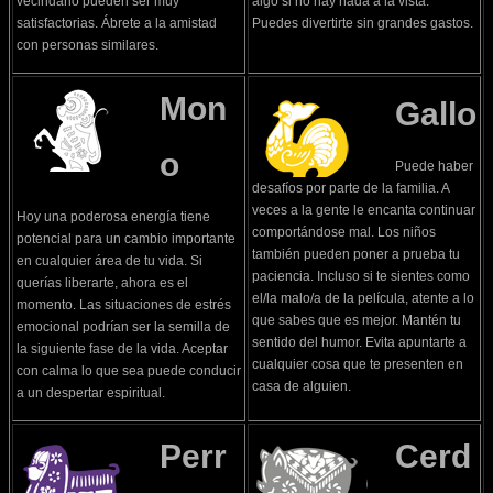
vecindario pueden ser muy
algo si no hay nada a la vista.
satisfactorias. Ábrete a la amistad
Puedes divertirte sin grandes gastos.
con personas similares.
Mon
Gallo
o
Puede haber
desafíos por parte de la familia. A
veces a la gente le encanta continuar
Hoy una poderosa energía tiene
comportándose mal. Los niños
potencial para un cambio importante
también pueden poner a prueba tu
en cualquier área de tu vida. Si
paciencia. Incluso si te sientes como
querías liberarte, ahora es el
el/la malo/a de la película, atente a lo
momento. Las situaciones de estrés
que sabes que es mejor. Mantén tu
emocional podrían ser la semilla de
sentido del humor. Evita apuntarte a
la siguiente fase de la vida. Aceptar
cualquier cosa que te presenten en
con calma lo que sea puede conducir
casa de alguien.
a un despertar espiritual.
Perr
Cerd