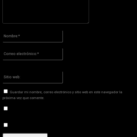
Por favor ingrese su comentario!
Nombre:*
Por favor ingrese su nombre aquí
Correo
electrónico:*
¡Has introducido una dirección de correo electrónico incorrecta!
Por favor ingrese su dirección de correo electrónico aquí
Sitio
web:
Guardar mi nombre, correo electrónico y sitio web en este navegador la
próxima vez que comente.
Recibir un correo electrónico con los siguientes comentarios a
esta entrada.
Recibir un correo electrónico con cada nueva entrada.