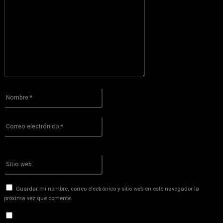
Por favor ingrese su comentario!
Nombre:*
Por favor ingrese su nombre aquí
Correo
electrónico:*
¡Has introducido una dirección de correo electrónico incorrecta!
Por favor ingrese su dirección de correo electrónico aquí
Sitio
web:
Guardar mi nombre, correo electrónico y sitio web en este navegador la
próxima vez que comente.
Recibir un correo electrónico con los siguientes comentarios a