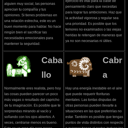
ejercicio es vital para la clase de
alguien muy social, las personas
pensamiento claro que necesitas
aprecian tu compañía y tus
para lograr tus ambiciones. Haz que
opiniones. Si tienes problemas en
la actividad vigorosa y regular sea
una relación estrecha, este es un
una prioridad. Es posible que los
buen momento para hablar. No hace
temores no examinados o las viejas
ningún bien el sacrificar las
heridas te retengan de maneras que
necesidades emocionales para
ya no son necesarias ni útiles.
mantener la seguridad.
Caba
Cabr
llo
a
Normalmente eres realista, pero hoy
Hay una energía inestable en el aire
las cosas pueden parecer un poco
que puede requerir florituras
más vagas o resultado del capricho
mentales. Las tontas disputas de
de tu imaginación. Es posible que te
otras personas pueden llevarte a
sorprendas mirando al vacío y
situaciones en las que preferirías no
soñando con los ojos abiertos. A
estar. También es posible que tengas
veces, centrarse menos es bueno.
puntos de vista distintos con respecto