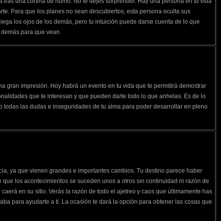
a tras una cortina de humo. No te dejes sorprender. Hay una persona en tu vida
rte. Para que los planes no sean descubiertos, esta persona oculta sus
iega los ojos de los demás, pero tu intuición puede darse cuenta de lo que
os demás para que vean.
a gran impresión. Hoy habrá un evento en tu vida que te permitirá demostrar
nalidades que te interesan y que pueden darte todo lo que anhelas. Es de lo
 todas las dudas e inseguridades de tu alma para poder desarrollar en pleno
ncia, ya que vienen grandes e importantes cambios. Tu destino parece haber
e que los acontecimientos se suceden unos a otros sin continuidad ni razón de
o caerá en su sitio. Verás la razón de todo el ajetreo y caos que últimamente has
aba para ayudarte a ti. La ocasión te dará la opción para obtener las cosas que