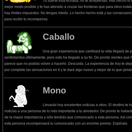
Tu suerte está echada, no te arrepientas. Has hecho lo
mejor modo posible y te has atrevido a cruzar las fronteras que para otros esta
hay límites impuestos. No tengas miedo. Lo hecho hecho está y las consecuenci
para recibir tu recompensa.
Caballo
Una gran experiencia que cambiará tu vida llegará de p
sentimientos últimamente, pero esto ha llegado a su fin. De pronto sientes que h
parece que no podrás volver a hacerlo. Descuida. La experiencia de hoy te deja
por completo las sensaciones en ti y te dará algo nuevo y mejor de lo que jamás
Mono
Llevarás hoy excelentes noticias a otros. El destino te 
noticias a una persona de lo más importante a tu alrededor. De pronto te halla
de la mayor importancia y sólo tendrás que comunicarlo a esta persona. Así co
esta persona recompensará tu comunicado con un enorme premio. Espéralo.