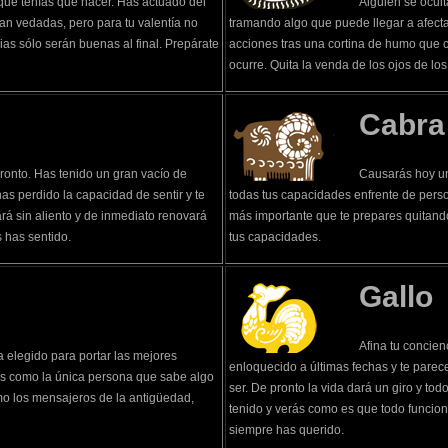
 que tenías que hacer. Has actuado del
Alguien se ocult
ban vedadas, pero para tu valentía no
tramando algo que puede llegar a afecta
as sólo serán buenas al final. Prepárate
acciones tras una cortina de humo que c
ocurre. Quita la venda de los ojos de l
Cabra
ronto. Has tenido un gran vacío de
Causarás hoy un
as perdido la capacidad de sentir y te
todas tus capacidades enfrente de perso
rá sin aliento y de inmediato renovará
más importante que te prepares quitando
 has sentido.
tus capacidades.
Gallo
Afina tu concie
ha elegido para portar las mejores
enloquecido a últimas fechas y te parec
rás como la única persona que sabe algo
ser. De pronto la vida dará un giro y tod
mo los mensajeros de la antigüedad,
tenido y verás como es que todo funcion
siempre has querido.