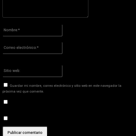
Por favor ingrese su comentario!
Nombre:*
Por favor ingrese su nombre aquí
Correo
electrónico:*
¡Has introducido una dirección de correo electrónico incorrecta!
Por favor ingrese su dirección de correo electrónico aquí
Sitio
web:
Guardar mi nombre, correo electrónico y sitio web en este navegador la
próxima vez que comente.
Recibir un correo electrónico con los siguientes comentarios a
esta entrada.
Recibir un correo electrónico con cada nueva entrada.