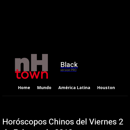
Black
version PRO
Home
Mundo
América Latina
Houston
Dep
Horóscopos Chinos del Viernes 2