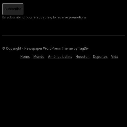
Subscribe
By subscribing, you're accepting to receive promotions.
© Copyright - Newspaper WordPress Theme by TagDiv
Home
Mundo
América Latina
Houston
Deportes
Vida