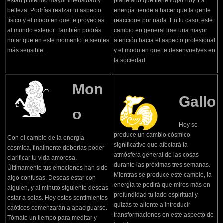
están pidiendo mayor intensidad y
planetario que tiene lugar hoy. La
belleza. Podrías realzar tu aspecto
energía tiende a hacer que la gente
físico y el modo en que te proyectas
reaccione por nada. En tu caso, este
al mundo exterior. También podrás
cambio en general trae una mayor
notar que en este momento te sientes
atención hacia el aspecto profesional
más sensible.
y el modo en que te desenvuelves en
la sociedad.
Mon
Gallo
o
Hoy se
produce un cambio cósmico
Con el cambio de la energía
significativo que afectará la
cósmica, finalmente deberías poder
atmósfera general de las cosas
clarificar tu vida amorosa.
durante las próximas tres semanas.
Últimamente tus emociones han sido
Mientras se produce este cambio, la
algo confusas. Deseas estar con
energía te pedirá que mires más en
alguien, y al minuto siguiente deseas
profundidad tu lado espiritual y
estar a solas. Hoy estos sentimientos
quizás te aliente a introducir
caóticos comenzarán a apaciguarse.
transformaciones en este aspecto de
Tómate un tiempo para meditar y