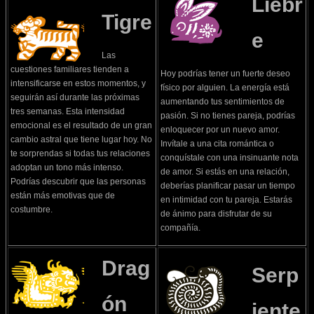
Liebr
Tigre
e
Las
cuestiones familiares tienden a
Hoy podrías tener un fuerte deseo
intensificarse en estos momentos, y
físico por alguien. La energía está
seguirán así durante las próximas
aumentando tus sentimientos de
tres semanas. Esta intensidad
pasión. Si no tienes pareja, podrías
emocional es el resultado de un gran
enloquecer por un nuevo amor.
cambio astral que tiene lugar hoy. No
Invítale a una cita romántica o
te sorprendas si todas tus relaciones
conquístale con una insinuante nota
adoptan un tono más intenso.
de amor. Si estás en una relación,
Podrías descubrir que las personas
deberías planificar pasar un tiempo
están más emotivas que de
en intimidad con tu pareja. Estarás
costumbre.
de ánimo para disfrutar de su
compañía.
Drag
Serp
ón
iente