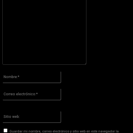
Por favor ingrese su comentario!
Nombre:*
Por favor ingrese su nombre aquí
Correo
electrónico:*
¡Has introducido una dirección de correo electrónico incorrecta!
Por favor ingrese su dirección de correo electrónico aquí
Sitio
web:
Guardar mi nombre, correo electrónico y sitio web en este navegador la