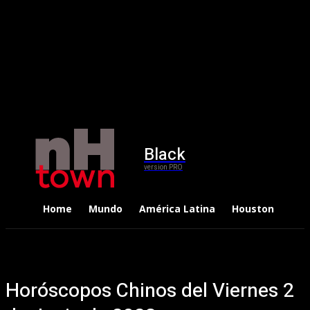
Black
version PRO
Home
Mundo
América Latina
Houston
Dep
Horóscopos Chinos del Viernes 2