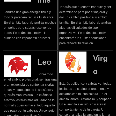
Tendrás que quedarte tranquilo y ser
Tendrás una gran energía física y
determinado para poder mejorar y
todo te parecerá fácil y a tu alcance.
dar un cambio positivo a tu ámbito
En el ámbito laboral: tendrás muchos
familiar. En el ámbito laboral: tendrás
empeños pero sabrás resolverlos
algunas dificultades de tipo
todos. En el ámbito afectivo: ten
organizativo. En el ámbito afectivo:
cuidado con imponer tu parecer.r.
encontrarás las justas soluciones
para renovar tu relación.
Virg
Leo
o
Sobre todo
en el ámbito profesional, sentirás una
Estarás poliédrico y sabrás ver todas
gran exigencia de confrontar ciertas
los lados de cualquier argumento y
ideas, ya que algo no te satisface y
actuarás con mucha soltura. En el
querrás manifestarlo. En el ámbito
ámbito laboral, estarás muy ocupado.
afectivo, estarás más adulador de lo
En el ámbito afectivo, criticarás el
normal y querrás hacer todo aquello
comportamiento de tu pareja. Un
que pasa por tu cabeza. Un consejo:
consejo: analiza tu también tu forma
intenta dar una motivación.