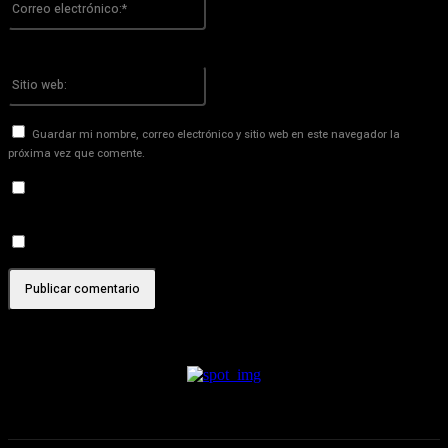
electrónico:*
¡Has introducido una dirección de correo electrónico incorrecta!
Por favor ingrese su dirección de correo electrónico aquí
Sitio
web:
Guardar mi nombre, correo electrónico y sitio web en este navegador la
próxima vez que comente.
Recibir un correo electrónico con los siguientes comentarios a
esta entrada.
Recibir un correo electrónico con cada nueva entrada.