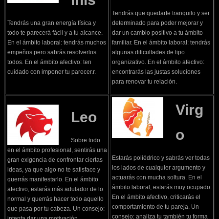
Tendrás que quedarte tranquilo y ser
Tendrás una gran energía física y
determinado para poder mejorar y
todo te parecerá fácil y a tu alcance.
dar un cambio positivo a tu ámbito
En el ámbito laboral: tendrás muchos
familiar. En el ámbito laboral: tendrás
empeños pero sabrás resolverlos
algunas dificultades de tipo
todos. En el ámbito afectivo: ten
organizativo. En el ámbito afectivo:
cuidado con imponer tu parecer.r.
encontrarás las justas soluciones
para renovar tu relación.
Virg
Leo
o
Sobre todo
en el ámbito profesional, sentirás una
Estarás poliédrico y sabrás ver todas
gran exigencia de confrontar ciertas
los lados de cualquier argumento y
ideas, ya que algo no te satisface y
actuarás con mucha soltura. En el
querrás manifestarlo. En el ámbito
ámbito laboral, estarás muy ocupado.
afectivo, estarás más adulador de lo
En el ámbito afectivo, criticarás el
normal y querrás hacer todo aquello
comportamiento de tu pareja. Un
que pasa por tu cabeza. Un consejo:
consejo: analiza tu también tu forma
intenta dar una motivación.