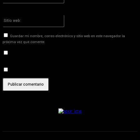
¡Has introducido una dirección de correo electrónico incorrecta!
Por favor ingrese su dirección de correo electrónico aquí
Sitio
web:
Guardar mi nombre, correo electrónico y sitio web en este navegador la
próxima vez que comente.
Recibir un correo electrónico con los siguientes comentarios a
esta entrada.
Recibir un correo electrónico con cada nueva entrada.