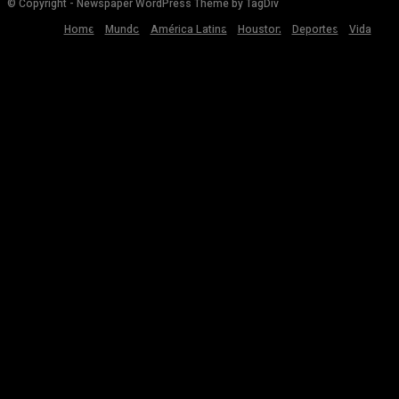
© Copyright - Newspaper WordPress Theme by TagDiv
Home
Mundo
América Latina
Houston
Deportes
Vida