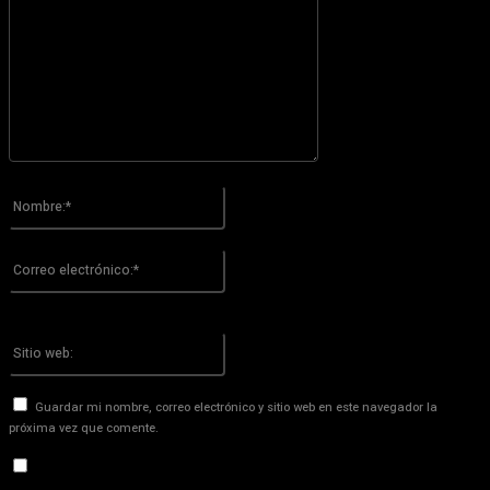
Por favor ingrese su comentario!
Nombre:*
Por favor ingrese su nombre aquí
Correo
electrónico:*
¡Has introducido una dirección de correo electrónico incorrecta!
Por favor ingrese su dirección de correo electrónico aquí
Sitio
web:
Guardar mi nombre, correo electrónico y sitio web en este navegador la
próxima vez que comente.
Recibir un correo electrónico con los siguientes comentarios a
esta entrada.