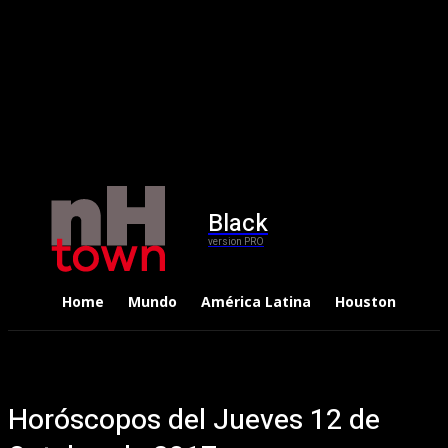
Black
version PRO
Home
Mundo
América Latina
Houston
Dep
Horóscopos del Jueves 12 de