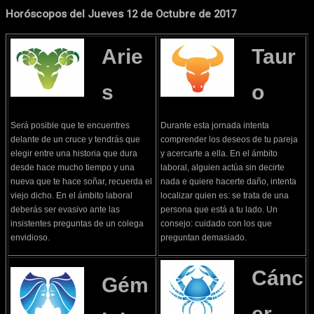
Horóscopos del Jueves 12 de Octubre de 2017
Arie
Taur
s
o
Será posible que te encuentres
Durante esta jornada intenta
delante de un cruce y tendrás que
comprender los deseos de tu pareja
elegir entre una historia que dura
y acercarte a ella. En el ámbito
desde hace mucho tiempo y una
laboral, alguien actúa sin decirte
nueva que te hace soñar, recuerda el
nada e quiere hacerte daño, intenta
viejo dicho. En el ámbito laboral
localizar quien es: se trata de una
deberás ser evasivo ante las
persona que está a tu lado. Un
insistentes preguntas de un colega
consejo: cuidado con los que
envidioso.
preguntan demasiado.
Cánc
Gém
er