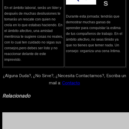
s
En el ámbito laboral, serás un líder y
después de muchas desilusiones te
Durante esta jornada: tendrás que
tomarás un rescate con quien no
demostrar muchas ganas de
creía en lo que estabas haciendo. En
aprender para conquistar la estima
el ámbito afectivo, una amistad
de tus compañeros de trabajo. En el
mentirosa te sugiere cosas no reales,
ámbito afectivo, no seas tímido ya
con lo cual ten cuidado no sigas sus
que no tienes que temer nada. Un
consejos,pero debes ser listo y no
consejo: organiza una cena íntima.
reaccionar delante de este
imprevisto.
¿Alguna Duda?, ¿No Sirve?, ¿Necesita Contactarnos?, Escriba un
mail a:
Contacto
Relacionado