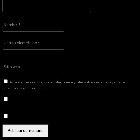
Por favor ingrese su comentario!
Nombre:*
Por favor ingrese su nombre aquí
Correo
electrónico:*
¡Has introducido una dirección de correo electrónico incorrecta!
Por favor ingrese su dirección de correo electrónico aquí
Sitio
web:
Guardar mi nombre, correo electrónico y sitio web en este navegador la
próxima vez que comente.
Recibir un correo electrónico con los siguientes comentarios a
esta entrada.
Recibir un correo electrónico con cada nueva entrada.