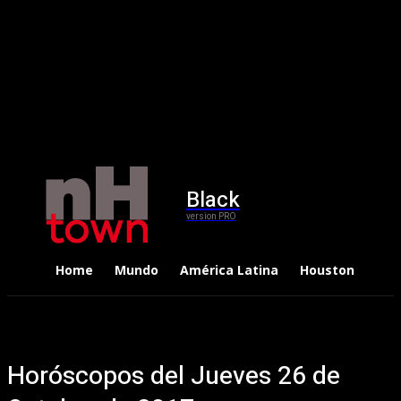
Black
version PRO
Home
Mundo
América Latina
Houston
Dep
Horóscopos del Jueves 26 de