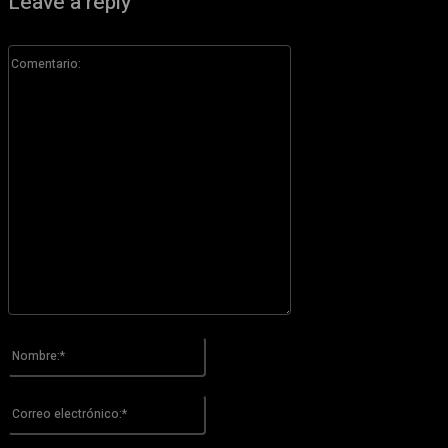
Leave a reply
Comentario:
Por favor ingrese su comentario!
Nombre:*
Por favor ingrese su nombre aquí
Correo
electrónico:*
¡Has introducido una dirección de correo electrónico incorrecta!