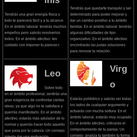
Tendrás que quedarte tranquilo y ser
Tendrás una gran energía física y
determinado para poder mejorar y
todo te parecerá fácil y a tu alcance.
dar un cambio positivo a tu ámbito
En el ámbito laboral: tendrás muchos
familiar. En el ámbito laboral: tendrás
empeños pero sabrás resolverlos
algunas dificultades de tipo
todos. En el ámbito afectivo: ten
organizativo. En el ámbito afectivo:
cuidado con imponer tu parecer.r.
encontrarás las justas soluciones
para renovar tu relación.
Virg
Leo
o
Sobre todo
en el ámbito profesional, sentirás una
Estarás poliédrico y sabrás ver todas
gran exigencia de confrontar ciertas
los lados de cualquier argumento y
ideas, ya que algo no te satisface y
actuarás con mucha soltura. En el
querrás manifestarlo. En el ámbito
ámbito laboral, estarás muy ocupado.
afectivo, estarás más adulador de lo
En el ámbito afectivo, criticarás el
normal y querrás hacer todo aquello
comportamiento de tu pareja. Un
que pasa por tu cabeza. Un consejo:
consejo: analiza tu también tu forma
intenta dar una motivación.