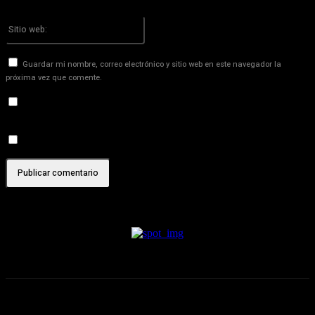
Por favor ingrese su dirección de correo electrónico aquí
Sitio
web:
Guardar mi nombre, correo electrónico y sitio web en este navegador la
próxima vez que comente.
Recibir un correo electrónico con los siguientes comentarios a
esta entrada.
Recibir un correo electrónico con cada nueva entrada.