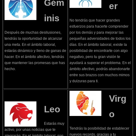
Gém
er
inis
No tendrás que hacer grandes
esfuerzos para hacerte comprender
Después de muchas desilusiones,
por los demás y para mejorar las
tendrás la oportunidad de alcanzar
pequeñas adversidades de todos los
una meta. En el ámbito laboral,
días. En el ámbito laboral, existe la
estarás dinámico y lleno de ganas de
posibilidad de encontrarte con algo
hacer. En el ámbito afectivo, tendrás
negativo, pero tu gran visión te
que mantener las promesas que has
ayudará a superar el problema. En el
hecho.
ámbito afectivo, podrás abandonarte
entre sus brazos con muchos mimos
y dulzuras para ti.
Virg
Leo
o
Estarás muy
Tendrás la posibilidad de establecer
activo, por unas noticias que te
nuevos records, gracias a tu
alegrarán. En el ámbito laboral, son