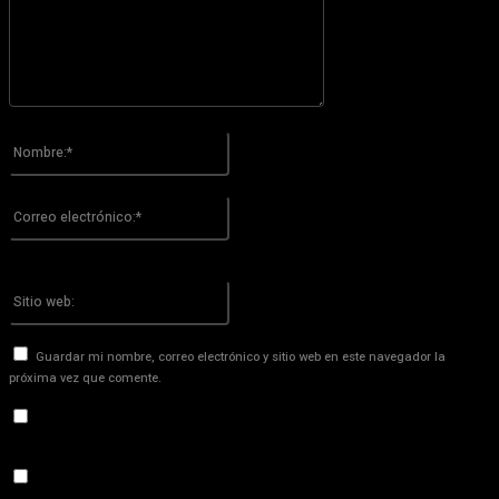
Por favor ingrese su comentario!
Nombre:*
Por favor ingrese su nombre aquí
Correo
electrónico:*
¡Has introducido una dirección de correo electrónico incorrecta!
Por favor ingrese su dirección de correo electrónico aquí
Sitio
web:
Guardar mi nombre, correo electrónico y sitio web en este navegador la
próxima vez que comente.
Recibir un correo electrónico con los siguientes comentarios a
esta entrada.
Recibir un correo electrónico con cada nueva entrada.