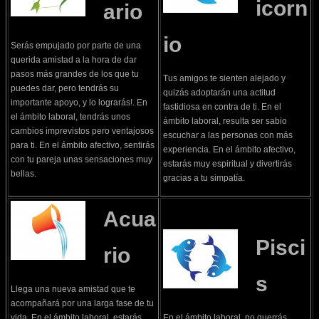
icorn
ario
io
Serás empujado por parte de una
querida amistad a la hora de dar
pasos más grandes de los que tu
Tus amigos te sienten alejado y
puedes dar, pero tendrás su
quizás adoptarán una actitud
importante apoyo, y lo lograrás!. En
fastidiosa en contra de ti. En el
el ámbito laboral, tendrás unos
ámbito laboral, resulta ser sabio
cambios imprevistos pero ventajosos
escuchar a las personas con más
para ti. En el ámbito afectivo, sentirás
experiencia. En el ámbito afectivo,
con tu pareja unas sensaciones muy
estarás muy espiritual y divertirás
bellas.
gracias a tu simpatía.
Acua
Pisci
rio
s
Llega una nueva amistad que te
acompañará por una larga fase de tu
vida. En el ámbito laboral, estarás
En el ámbito laboral, no querrás