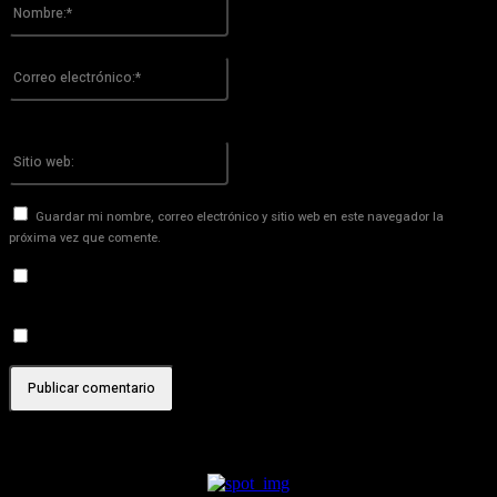
Nombre:*
Por favor ingrese su nombre aquí
Correo
electrónico:*
¡Has introducido una dirección de correo electrónico incorrecta!
Por favor ingrese su dirección de correo electrónico aquí
Sitio
web:
Guardar mi nombre, correo electrónico y sitio web en este navegador la
próxima vez que comente.
Recibir un correo electrónico con los siguientes comentarios a
esta entrada.
Recibir un correo electrónico con cada nueva entrada.