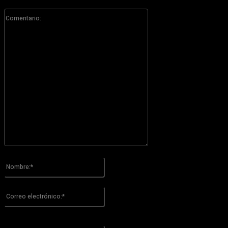
Comentario:
Por favor ingrese su comentario!
Nombre:*
Por favor ingrese su nombre aquí
Correo
electrónico:*
¡Has introducido una dirección de correo electrónico incorrecta!
Por favor ingrese su dirección de correo electrónico aquí