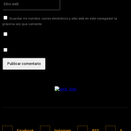
Sitio
web:
Guardar mi nombre, correo electrónico y sitio web en este navegador la
próxima vez que comente.
Recibir un correo electrónico con los siguientes comentarios a
esta entrada.
Recibir un correo electrónico con cada nueva entrada.
Facebook
Instagram
RSS
X