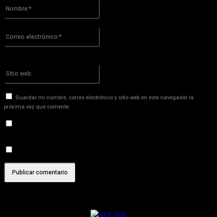
Nombre:*
Por favor ingrese su nombre aquí
Correo
electrónico:*
¡Has introducido una dirección de correo electrónico incorrecta!
Por favor ingrese su dirección de correo electrónico aquí
Sitio
web:
Guardar mi nombre, correo electrónico y sitio web en este navegador la
próxima vez que comente.
Recibir un correo electrónico con los siguientes comentarios a
esta entrada.
Recibir un correo electrónico con cada nueva entrada.