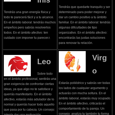
Tendrás que quedarte tranquilo y ser
Tendrás una gran energía física y
determinado para poder mejorar y
todo te parecerá fácil y a tu alcance.
dar un cambio positivo a tu ámbito
En el ámbito laboral: tendrás muchos
familiar. En el ámbito laboral: tendrás
empeños pero sabrás resolverlos
algunas dificultades de tipo
todos. En el ámbito afectivo: ten
organizativo. En el ámbito afectivo:
cuidado con imponer tu parecer.r.
encontrarás las justas soluciones
para renovar tu relación.
Virg
Leo
o
Sobre todo
en el ámbito profesional, sentirás una
Estarás poliédrico y sabrás ver todas
gran exigencia de confrontar ciertas
los lados de cualquier argumento y
ideas, ya que algo no te satisface y
actuarás con mucha soltura. En el
querrás manifestarlo. En el ámbito
ámbito laboral, estarás muy ocupado.
afectivo, estarás más adulador de lo
En el ámbito afectivo, criticarás el
normal y querrás hacer todo aquello
comportamiento de tu pareja. Un
que pasa por tu cabeza. Un consejo:
consejo: analiza tu también tu forma
intenta dar una motivación.