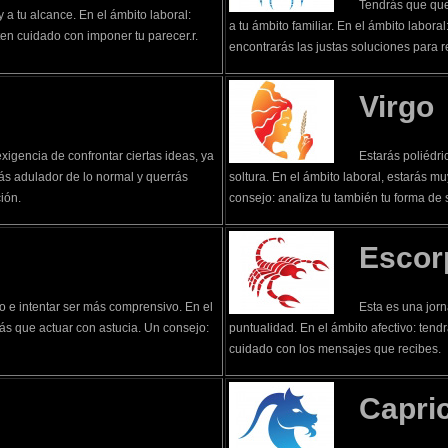
Tendrás que que
y a tu alcance. En el ámbito laboral:
a tu ámbito familiar. En el ámbito laboral
en cuidado con imponer tu parecer.r.
encontrarás las justas soluciones para r
Virgo
xigencia de confrontar ciertas ideas, ya
Estarás poliédr
más adulador de lo normal y querrás
soltura. En el ámbito laboral, estarás m
ión.
consejo: analiza tu también tu forma de s
Escor
 e intentar ser más comprensivo. En el
Esta es una jorn
rás que actuar con astucia. Un consejo:
puntualidad. En el ámbito afectivo: tendr
cuidado con los mensajes que recibes.
Capri