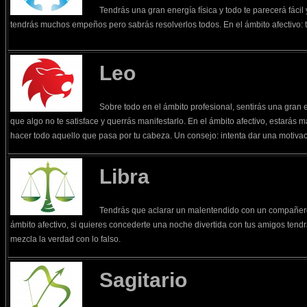
Tendrás una gran energía física y todo te parecerá fácil 
tendrás muchos empeños pero sabrás resolverlos todos. En el ámbito afectivo: t
Leo
Sobre todo en el ámbito profesional, sentirás una gran e
que algo no te satisface y querrás manifestarlo. En el ámbito afectivo, estarás 
hacer todo aquello que pasa por tu cabeza. Un consejo: intenta dar una motivac
Libra
Tendrás que aclarar un malentendido con un compañero
ámbito afectivo, si quieres concederte una noche divertida con tus amigos tend
mezcla la verdad con lo falso.
Sagitario