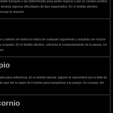
darte tranquilo y ser determinado para poder mejorar y dar un cambio positivo
: tendrás algunas dificultades de tipo organizativo. En el ámbito afectivo:
enovar tu relación.
ico y sabrás ver todas los lados de cualquier argumento y actuarás con mucha
uy ocupado. En el ámbito afectivo, criticarás el comportamiento de tu pareja. Un
er.
pio
ada para reflexionar. En el ámbito laboral: alguien te reprenderá por tu falta de
ás que dar lo mejor de ti mismo para tranquilizar a tu pareja. Un consejo: ten
cornio