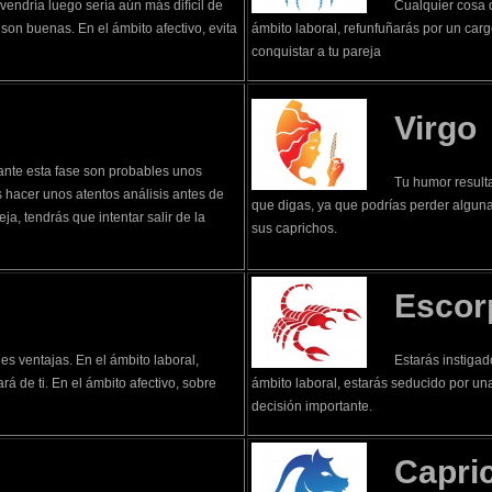
 vendría luego sería aún más difícil de
Cualquier cosa q
son buenas. En el ámbito afectivo, evita
ámbito laboral, refunfuñarás por un carg
conquistar a tu pareja
Virgo
rante esta fase son probables unos
Tu humor resulta
s hacer unos atentos análisis antes de
que digas, ya que podrías perder alguna
ja, tendrás que intentar salir de la
sus caprichos.
Escor
es ventajas. En el ámbito laboral,
Estarás instigad
rá de ti. En el ámbito afectivo, sobre
ámbito laboral, estarás seducido por una
decisión importante.
Capri