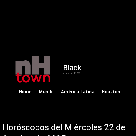
Black
version PRO
Home
Mundo
América Latina
Houston
Dep
Horóscopos del Miércoles 22 de