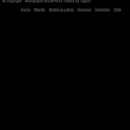
© Copyright - Newspaper WordPress Theme by TagDiv
Home
Mundo
América Latina
Houston
Deportes
Vida