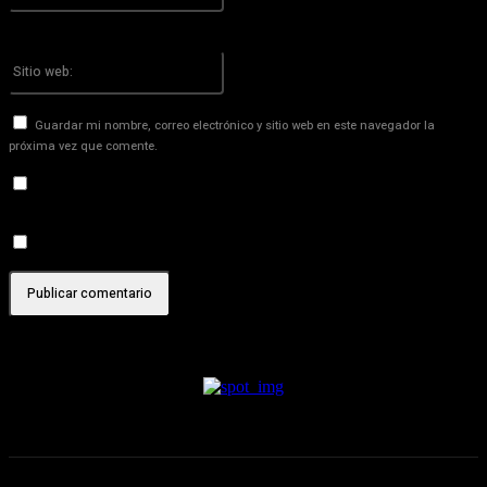
¡Has introducido una dirección de correo electrónico incorrecta!
Por favor ingrese su dirección de correo electrónico aquí
Sitio
web:
Guardar mi nombre, correo electrónico y sitio web en este navegador la
próxima vez que comente.
Recibir un correo electrónico con los siguientes comentarios a
esta entrada.
Recibir un correo electrónico con cada nueva entrada.