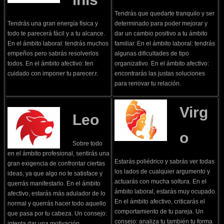
Tendrás que quedarte tranquilo y ser
Tendrás una gran energía física y
determinado para poder mejorar y
todo te parecerá fácil y a tu alcance.
dar un cambio positivo a tu ámbito
En el ámbito laboral: tendrás muchos
familiar. En el ámbito laboral: tendrás
empeños pero sabrás resolverlos
algunas dificultades de tipo
todos. En el ámbito afectivo: ten
organizativo. En el ámbito afectivo:
cuidado con imponer tu parecer.r.
encontrarás las justas soluciones
para renovar tu relación.
Virg
Leo
o
Sobre todo
en el ámbito profesional, sentirás una
Estarás poliédrico y sabrás ver todas
gran exigencia de confrontar ciertas
los lados de cualquier argumento y
ideas, ya que algo no te satisface y
actuarás con mucha soltura. En el
querrás manifestarlo. En el ámbito
ámbito laboral, estarás muy ocupado.
afectivo, estarás más adulador de lo
En el ámbito afectivo, criticarás el
normal y querrás hacer todo aquello
comportamiento de tu pareja. Un
que pasa por tu cabeza. Un consejo:
consejo: analiza tu también tu forma
intenta dar una motivación.