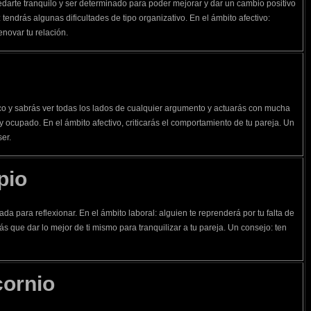
darte tranquilo y ser determinado para poder mejorar y dar un cambio positivo
: tendrás algunas dificultades de tipo organizativo. En el ámbito afectivo:
enovar tu relación.
ico y sabrás ver todas los lados de cualquier argumento y actuarás con mucha
uy ocupado. En el ámbito afectivo, criticarás el comportamiento de tu pareja. Un
er.
pio
ada para reflexionar. En el ámbito laboral: alguien te reprenderá por tu falta de
ás que dar lo mejor de ti mismo para tranquilizar a tu pareja. Un consejo: ten
cornio