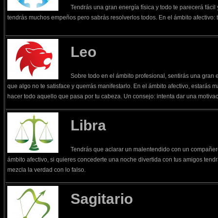
Tendrás una gran energía física y todo te parecerá fácil 
tendrás muchos empeños pero sabrás resolverlos todos. En el ámbito afectivo: t
Leo
Sobre todo en el ámbito profesional, sentirás una gran e
que algo no te satisface y querrás manifestarlo. En el ámbito afectivo, estarás 
hacer todo aquello que pasa por tu cabeza. Un consejo: intenta dar una motivac
Libra
Tendrás que aclarar un malentendido con un compañero
ámbito afectivo, si quieres concederte una noche divertida con tus amigos tend
mezcla la verdad con lo falso.
Sagitario