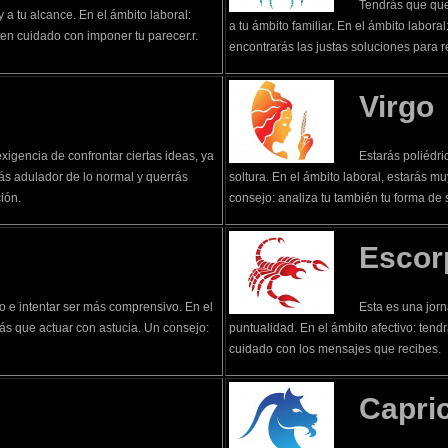
Tendrás que que
y a tu alcance. En el ámbito laboral:
a tu ámbito familiar. En el ámbito laboral
en cuidado con imponer tu parecer.r.
encontrarás las justas soluciones para r
Virgo
xigencia de confrontar ciertas ideas, ya
Estarás poliédr
más adulador de lo normal y querrás
soltura. En el ámbito laboral, estarás m
ión.
consejo: analiza tu también tu forma de s
Escor
 e intentar ser más comprensivo. En el
Esta es una jorn
rás que actuar con astucia. Un consejo:
puntualidad. En el ámbito afectivo: tendr
cuidado con los mensajes que recibes.
Capri