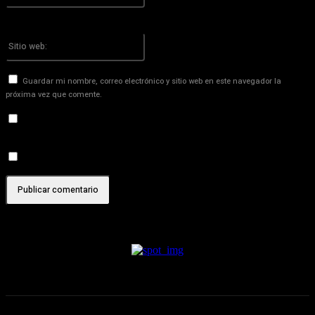
¡Has introducido una dirección de correo electrónico incorrecta!
Por favor ingrese su dirección de correo electrónico aquí
Sitio
web:
Guardar mi nombre, correo electrónico y sitio web en este navegador la
próxima vez que comente.
Recibir un correo electrónico con los siguientes comentarios a
esta entrada.
Recibir un correo electrónico con cada nueva entrada.