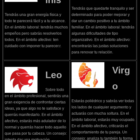
Tendrás que quedarte tranquilo y ser
Tendrás una gran energía física y
determinado para poder mejorar y
todo te parecerá fácil y a tu alcance.
dar un cambio positivo a tu ámbito
En el ámbito laboral: tendrás muchos
familiar. En el ámbito laboral: tendrás
empeños pero sabrás resolverlos
algunas dificultades de tipo
todos. En el ámbito afectivo: ten
organizativo. En el ámbito afectivo:
cuidado con imponer tu parecer.r.
encontrarás las justas soluciones
para renovar tu relación.
Virg
Leo
o
Sobre todo
en el ámbito profesional, sentirás una
Estarás poliédrico y sabrás ver todas
gran exigencia de confrontar ciertas
los lados de cualquier argumento y
ideas, ya que algo no te satisface y
actuarás con mucha soltura. En el
querrás manifestarlo. En el ámbito
ámbito laboral, estarás muy ocupado.
afectivo, estarás más adulador de lo
En el ámbito afectivo, criticarás el
normal y querrás hacer todo aquello
comportamiento de tu pareja. Un
que pasa por tu cabeza. Un consejo:
consejo: analiza tu también tu forma
intenta dar una motivación.