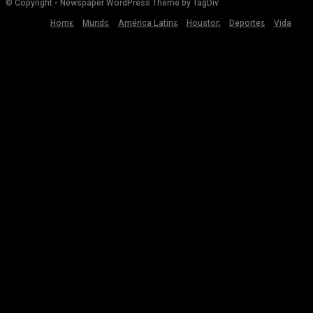
© Copyright - Newspaper WordPress Theme by TagDiv
Home
Mundo
América Latina
Houston
Deportes
Vida