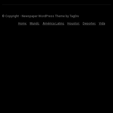
© Copyright - Newspaper WordPress Theme by TagDiv
Home
Mundo
América Latina
Houston
Deportes
Vida