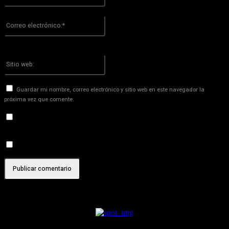
Por favor ingrese su nombre aquí
Correo
electrónico:*
¡Has introducido una dirección de correo electrónico incorrecta!
Por favor ingrese su dirección de correo electrónico aquí
Sitio
web:
Guardar mi nombre, correo electrónico y sitio web en este navegador la
próxima vez que comente.
Recibir un correo electrónico con los siguientes comentarios a
esta entrada.
Recibir un correo electrónico con cada nueva entrada.