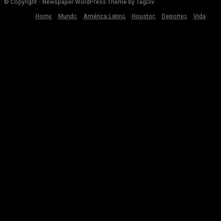
© Copyright - Newspaper WordPress Theme by TagDiv
Home
Mundo
América Latina
Houston
Deportes
Vida