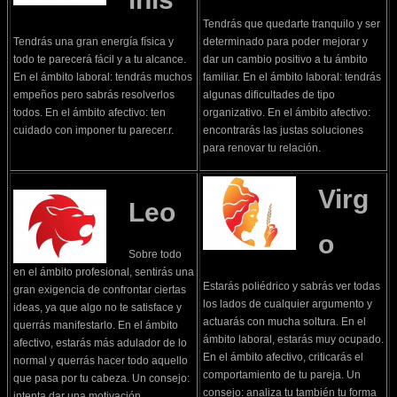
Tendrás que quedarte tranquilo y ser
Tendrás una gran energía física y
determinado para poder mejorar y
todo te parecerá fácil y a tu alcance.
dar un cambio positivo a tu ámbito
En el ámbito laboral: tendrás muchos
familiar. En el ámbito laboral: tendrás
empeños pero sabrás resolverlos
algunas dificultades de tipo
todos. En el ámbito afectivo: ten
organizativo. En el ámbito afectivo:
cuidado con imponer tu parecer.r.
encontrarás las justas soluciones
para renovar tu relación.
Virg
Leo
o
Sobre todo
en el ámbito profesional, sentirás una
Estarás poliédrico y sabrás ver todas
gran exigencia de confrontar ciertas
los lados de cualquier argumento y
ideas, ya que algo no te satisface y
actuarás con mucha soltura. En el
querrás manifestarlo. En el ámbito
ámbito laboral, estarás muy ocupado.
afectivo, estarás más adulador de lo
En el ámbito afectivo, criticarás el
normal y querrás hacer todo aquello
comportamiento de tu pareja. Un
que pasa por tu cabeza. Un consejo:
consejo: analiza tu también tu forma
intenta dar una motivación.