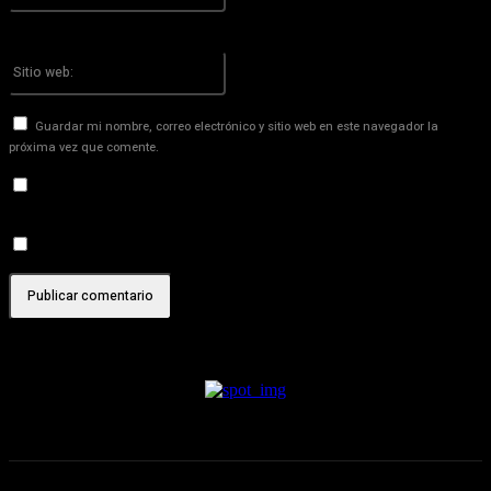
¡Has introducido una dirección de correo electrónico incorrecta!
Por favor ingrese su dirección de correo electrónico aquí
Sitio
web:
Guardar mi nombre, correo electrónico y sitio web en este navegador la
próxima vez que comente.
Recibir un correo electrónico con los siguientes comentarios a
esta entrada.
Recibir un correo electrónico con cada nueva entrada.