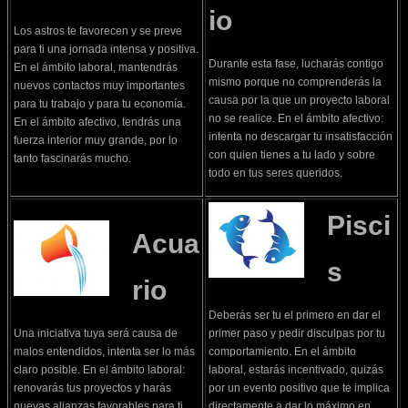
io
Los astros te favorecen y se preve
para ti una jornada intensa y positiva.
Durante esta fase, lucharás contigo
En el ámbito laboral, mantendrás
mismo porque no comprenderás la
nuevos contactos muy importantes
causa por la que un proyecto laboral
para tu trabajo y para tu economía.
no se realice. En el ámbito afectivo:
En el ámbito afectivo, tendrás una
intenta no descargar tu insatisfacción
fuerza interior muy grande, por lo
con quien tienes a tu lado y sobre
tanto fascinarás mucho.
todo en tus seres queridos.
Pisci
Acua
s
rio
Deberás ser tu el primero en dar el
Una iniciativa tuya será causa de
primer paso y pedir disculpas por tu
malos entendidos, intenta ser lo más
comportamiento. En el ámbito
claro posible. En el ámbito laboral:
laboral, estarás incentivado, quizás
renovarás tus proyectos y harás
por un evento positivo que te implica
nuevas alianzas favorables para ti.
directamente a dar lo máximo en