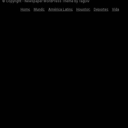
© Copyright - Newspaper WordPress Theme by TagDiv
Home
Mundo
América Latina
Houston
Deportes
Vida