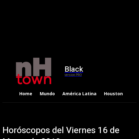
Black
version PRO
Home
Mundo
América Latina
Houston
Dep
Horóscopos del Viernes 16 de