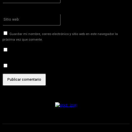
¡Has introducido una dirección de correo electrónico incorrecta!
Por favor ingrese su dirección de correo electrónico aquí
Sitio
web:
Guardar mi nombre, correo electrónico y sitio web en este navegador la
próxima vez que comente.
Recibir un correo electrónico con los siguientes comentarios a
esta entrada.
Recibir un correo electrónico con cada nueva entrada.