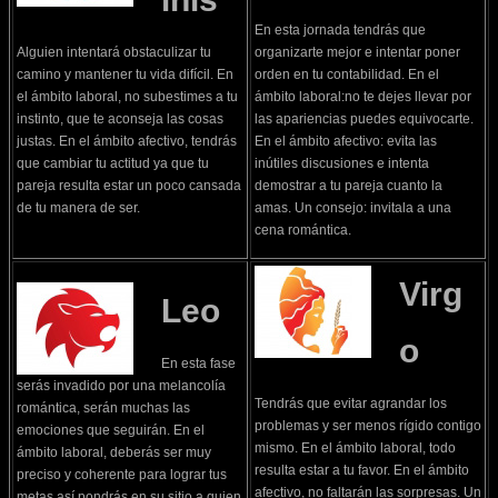
En esta jornada tendrás que
Alguien intentará obstaculizar tu
organizarte mejor e intentar poner
camino y mantener tu vida difícil. En
orden en tu contabilidad. En el
el ámbito laboral, no subestimes a tu
ámbito laboral:no te dejes llevar por
instinto, que te aconseja las cosas
las apariencias puedes equivocarte.
justas. En el ámbito afectivo, tendrás
En el ámbito afectivo: evita las
que cambiar tu actitud ya que tu
inútiles discusiones e intenta
pareja resulta estar un poco cansada
demostrar a tu pareja cuanto la
de tu manera de ser.
amas. Un consejo: invitala a una
cena romántica.
Virg
Leo
o
En esta fase
serás invadido por una melancolía
Tendrás que evitar agrandar los
romántica, serán muchas las
problemas y ser menos rígido contigo
emociones que seguirán. En el
mismo. En el ámbito laboral, todo
ámbito laboral, deberás ser muy
resulta estar a tu favor. En el ámbito
preciso y coherente para lograr tus
afectivo, no faltarán las sorpresas. Un
metas así pondrás en su sitio a quien