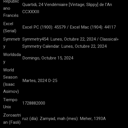
Republic
Quartidi, 24 Vendémiaire [Vintage; Slippy] de l’An
ano
CCXXXIII
Francés
Excel
Excel PC (1900): 45579 / Excel Mac (1904): 44117
(Serial)
Symmetr
Symmetry454: Lunes, Octubre 22, 2024 / Classical»
y
Symmetry Calendar: Lunes, Octubre 22, 2024
Worldsda
Domingo, Octubre 15, 2024
y
World
Season
Martes, 2024 D-25
(Isaac
Asimov)
Tiempo
1728882000
Unix
Zoroastri
ruz (día): Zamyad, mah (mes): Meher, 1393A
an (Fasli)