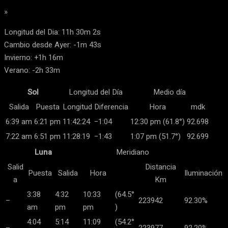
»
Longitud del Dia: 11h 30m 2s
Cambio desde Ayer: -1m 43s
Invierno: +1h 16m
Verano: -2h 33m
Sol
Longitud del Día
Medio día
Salida
Puesta
Longitud
Diferencia
Hora
mdk
6:39 am
6:21 pm
11:42:24
−1:04
12:30 pm (61.8°)
92.698
7:22 am
6:51 pm
11:28:19
−1:43
1:07 pm (51.7°)
92.699
Luna
Meridiano
Salid
Distancia
Puesta
Salida
Hora
Iluminación
a
Km
3:38
4:32
10:33
(64.5°
–
223942
92.30%
am
pm
pm
)
4:04
5:14
11:09
(54.2°