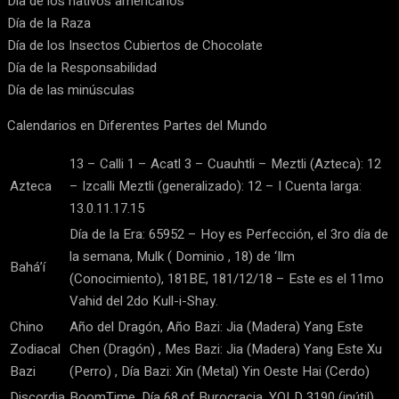
Día de los nativos americanos
Día de la Raza
Día de los Insectos Cubiertos de Chocolate
Día de la Responsabilidad
Día de las minúsculas
Calendarios en Diferentes Partes del Mundo
13 – Calli 1 – Acatl 3 – Cuauhtli – Meztli (Azteca): 12
Azteca
– Izcalli Meztli (generalizado): 12 – I Cuenta larga:
13.0.11.17.15
Día de la Era: 65952 – Hoy es Perfección, el 3ro día de
la semana, Mulk ( Dominio , 18) de ‘Ilm
Bahá’í
(Conocimiento), 181BE, 181/12/18 – Este es el 11mo
Vahid del 2do Kull-i-Shay.
Chino
Año del Dragón, Año Bazi: Jia (Madera) Yang Este
Zodiacal
Chen (Dragón) , Mes Bazi: Jia (Madera) Yang Este Xu
Bazi
(Perro) , Día Bazi: Xin (Metal) Yin Oeste Hai (Cerdo)
Discordia
BoomTime, Día 68 of Burocracia, YOLD 3190 (inútil)