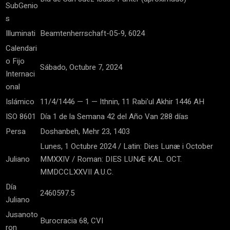
SubGenio
s
Illuminati
Beamtenherrschaft-05-9, 6024
Calendari
o Fijo
Sábado, Octubre 7, 2024
Internaci
onal
Islámico
11/4/1446 — 1 — Ithnin, 11 Rabi’ul Akhir 1446 AH
ISO 8601
Día 1 de la Semana 42 del Año Van 288 días
Persa
Doshanbeh, Mehr 23, 1403
Lunes, 1 Octubre 2024 / Latin: Dies Lunæ i October
Juliano
MMXXIV / Roman: DIES LUNÆ KAL. OCT.
MMDCCLXXVII A.U.C.
Día
2460597.5
Juliano
Jusanoto
Burocracia 68, CVI
ron