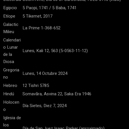
Egipcio
5 Paopi, 1741 / 5 Baba, 1741
Etíope
5 Tikemet, 2017
Galactic
La Prime 1-368-652
Milieu
Calendari
o Lunar
Lunes, Kali 12, 563 (5-0563-11-12)
de la
Diosa
Gregoria
Lunes, 14 Octubre 2024
no
Hebreo
12 Tishri 5785
Hindú
Somavãra, Asvina 22, Saka Era 1946
Holocen
Día Sietes, Diez 7, 2024
o
Iglesia de
los
Día de San Juez Isaac Parker (aproximado)