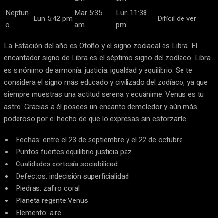
Neptun
Mar 5:35
Lun 11:38
Lun 5:42 pm
Difícil de ver
o
am
pm
La Estación del año es Otoño y el signo zodiacal es Libra. El
encantador signo de Libra es el séptimo signo del zodíaco. Libra
es sinónimo de armonía, justicia, igualdad y equilibrio. Se te
considera el signo más educado y civilizado del zodíaco, ya que
siempre muestras una actitud serena y ecuánime. Venus es tu
astro. Gracias a él posees un encanto demoledor y aún más
poderoso por el hecho de que lo expresas sin esforzarte.
Fechas: entre el 23 de septiembre y el 22 de octubre
Puntos fuertes:equilibrio justicia paz
Cualidades:cortesía sociabilidad
Defectos: indecisión superficialidad
Piedras: zafiro coral
Planeta regente:Venus
Elemento: aire