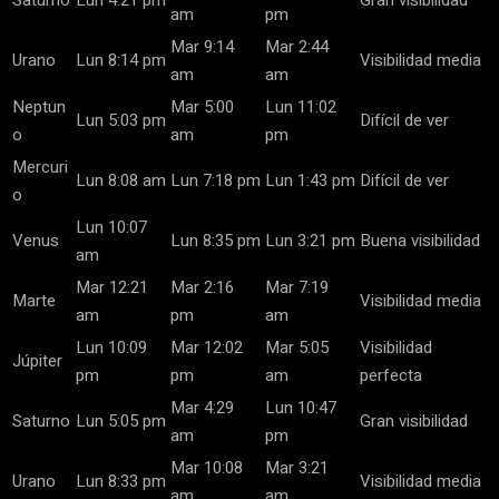
Saturno
Lun 4:21 pm
Gran visibilidad
am
pm
Mar 9:14
Mar 2:44
Urano
Lun 8:14 pm
Visibilidad media
am
am
Neptun
Mar 5:00
Lun 11:02
Lun 5:03 pm
Difícil de ver
o
am
pm
Mercuri
Lun 8:08 am
Lun 7:18 pm
Lun 1:43 pm
Difícil de ver
o
Lun 10:07
Venus
Lun 8:35 pm
Lun 3:21 pm
Buena visibilidad
am
Mar 12:21
Mar 2:16
Mar 7:19
Marte
Visibilidad media
am
pm
am
Lun 10:09
Mar 12:02
Mar 5:05
Visibilidad
Júpiter
pm
pm
am
perfecta
Mar 4:29
Lun 10:47
Saturno
Lun 5:05 pm
Gran visibilidad
am
pm
Mar 10:08
Mar 3:21
Urano
Lun 8:33 pm
Visibilidad media
am
am