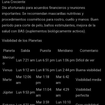
Luna Creciente
Día afortunado para acuerdos financieros y reuniones
importantes. Se recomiendan mascarillas nutritivas y
procedimientos cosméticos para rostro, cuello y manos. Buen
período para corte de pelo, baños estimulantes, mejora de la
salud con BAS (suplementos biológicamente activos).
Visibilidad de los Planetas
Planeta
Salida
Puesta
Meridiano
Comentario
Mercuri
Lun 7:21 am
Lun 6:51 pm
Lun 1:06 pm
Difícil de ver
o
Venus
Lun 9:12 am
Lun 8:16 pm
Lun 2:44 pm
Buena visibilidad
Mar 12:06
Mar 1:18
Mar 6:42
Marte
Visibilidad media
am
pm
am
Mar 11:04
Mar 4:29
Visibilidad
Júpiter
Lun 9:53 pm
am
am
perfecta
Mar 3:59
Lun 10:10