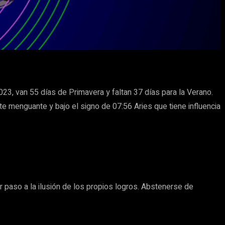
3, van 55 días de Primavera y faltan 37 días para la Verano.
e menguante y bajo el signo de 07:56 Aries que tiene influencia
r paso a la ilusión de los propios logros. Abstenerse de