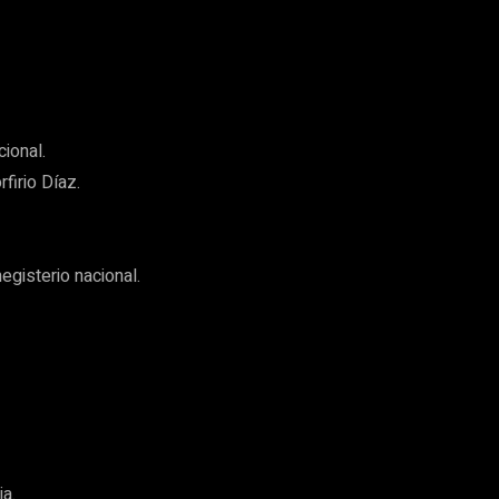
ional.
firio Díaz.
egisterio nacional.
a.