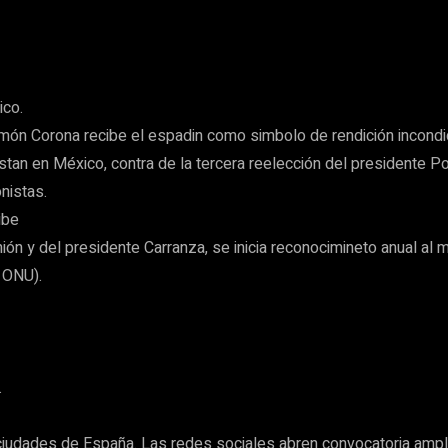
ico.
món Corona recibe el espadin como simbolo de rendición incondic
n en México, contra de la tercera reelección del presidente Por
nistas.
ibe
ión y del presidente Carranza, se inicia reconocimineto anual al m
 ONU).
.
ciudades de España. Las redes sociales abren convocatoria ampli