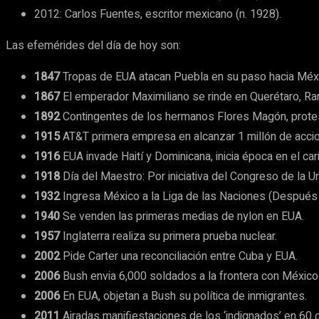
2012: Carlos Fuentes, escritor mexicano (n. 1928).
Las efemérides del día de hoy son:
1847
Tropas de EUA atacan Puebla en su paso hacia Méx
1867
El emperador Maximiliano se rinde en Querétaro, Ra
1892
Contingentes de los hermanos Flores Magón, protesta
1915
AT&T primera empresa en alcanzar 1 millón de accio
1916
EUA invade Haití y Dominicana, inicia época en el car
1918
Día del Maestro: Por iniciativa del Congreso de la Un
1932
Ingresa México a la Liga de las Naciones (Después
1940
Se venden las primeras medias de nylon en EUA.
1957
Inglaterra realiza su primera prueba nuclear.
2002
Pide Carter una reconciliación entre Cuba y EUA.
2006
Bush envia 6,000 soldados a la frontera con México
2006
En EUA, objetan a Bush su política de inmigrantes.
2011
Airadas manifiestaciones de los ‘indignados’ en 60 