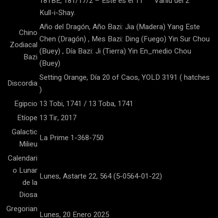
181BE, 181/17/2 – Este es el 11
Vahid del 2
Kull-i-Shay.
Año del Dragón, Año Bazi: Jia (Madera) Yang Este
Chino
Chen (Dragón) , Mes Bazi: Ding (Fuego) Yin Sur Chou
Zodiacal
(Buey) , Día Bazi: Ji (Tierra) Yin En_medio Chou
Bazi
(Buey)
Setting Orange, Día 20 of Caos, YOLD 3191 ( hatches
Discordia
)
Egipcio
13 Tobi, 1741 / 13 Toba, 1741
Etíope
13 Tir, 2017
Galactic
La Prime 1-368-750
Milieu
Calendari
o Lunar
Lunes, Astarte 22, 564 (5-0564-01-22)
de la
Diosa
Gregorian
Lunes, 20 Enero 2025