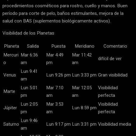
procedimientos cosméticos para rostro, cuello y manos. Buen
período para corte de pelo, baños estimulantes, mejora de la
salud con BAS (suplementos biológicamente activos).
Visibilidad de los Planetas
Planeta
Salida
Puesta
Meridiano
Comentario
Mercuri
Mar 6:36
Mar 4:49
Mar 11:42
difícil de ver
o
am
pm
am
Lun 9:41
Venus
Lun 9:26 pm
Lun 3:33 pm
Gran visibilidad
am
Lun 5:01
Mar 7:10
Mar 12:05
Visibilidad
Marte
pm
am
am
perfecta
Lun 2:05
Mar 3:53
Visibilidad
Júpiter
Lun 8:59 pm
pm
am
perfecta
Lun 9:46
Saturno
Lun 9:17 pm
Lun 3:31 pm
Visibilidad media
am