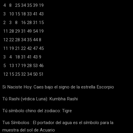
4
8
25
34
35
39
19
3
10
15
18
33
41
43
2
3
8
16
28
31
15
11
28
29
31
49
54
19
12
22
28
34
35
44
8
11
19
21
22
42
47
45
3
4
18
31
41
43
9
5
13
17
19
28
53
46
12
15
25
32
34
50
51
Si Naciste Hoy: Caes bajo el signo de la estrella Escorpio
Tú Rashi (védica Luna): Kumbha Rashi
Tú símbolo chino del zodiaco: Tigre
Tus Símbolos : El portador del agua es el símbolo para la
muestra del sol de Acuario