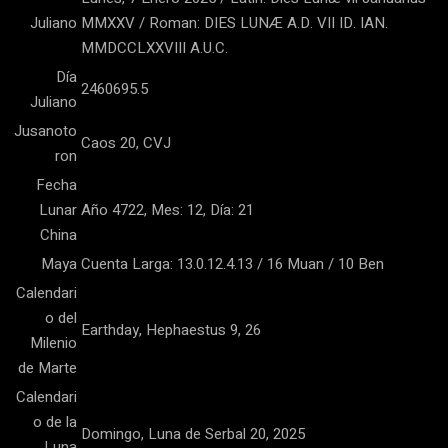
Juliano
MMXXV / Roman: DIES LUNÆ A.D. VII ID. IAN.
MMDCCLXXVIII A.U.C.
Día
2460695.5
Juliano
Jusanoto
Caos 20, CVJ
ron
Fecha
Lunar
Año 4722, Mes: 12, Día: 21
China
Maya
Cuenta Larga: 13.0.12.4.13 / 16 Muan / 10 Ben
Calendari
o del
Earthday, Hephaestus 9, 26
Milenio
de Marte
Calendari
o de la
Domingo, Luna de Serbal 20, 2025
Luna