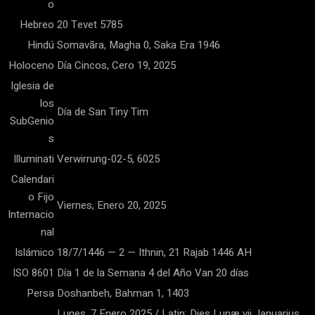
o
Hebreo
20 Tevet 5785
Hindú
Somavãra, Magha 0, Saka Era 1946
Holoceno
Día Cincos, Cero 19, 2025
Iglesia de
los
Día de San Tiny Tim
SubGenio
s
Illuminati
Verwirrung-02-5, 6025
Calendari
o Fijo
Viernes, Enero 20, 2025
Internacio
nal
Islámico
18/7/1446 — 2 — Ithnin, 21 Rajab 1446 AH
ISO 8601
Día 1 de la Semana 4 del Año Van 20 días
Persa
Doshanbeh, Bahman 1, 1403
Lunes, 7 Enero 2025 / Latin: Dies Lunæ vii Januarius