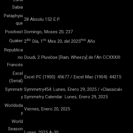
Sabia
Pataphysi
28 Absolu 152 E.P.
que
Positivist
Domingo, Moses 20, 237
do
ro
mo
Quaker
2
Día, 1
Mes 20, del 2025
Año
Republica
no
Doudi, 2 Pluviôse [Rain; Wheezy] de l’An CCXXXIII
Francés
Excel
Excel PC (1900): 45677 / Excel Mac (1904): 44215
(Serial)
Symmetr
Symmetry454: Lunes, Enero 29, 2025 / «Classical»
y
Symmetry Calendar: Lunes, Enero 29, 2025
Worldsda
Viernes, Enero 20, 2025
y
World
Season
Lunes, 2025 A-30