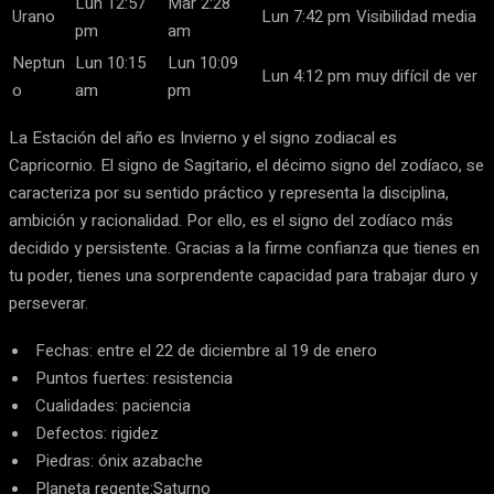
Lun 12:57
Mar 2:28
Urano
Lun 7:42 pm
Visibilidad media
pm
am
Neptun
Lun 10:15
Lun 10:09
Lun 4:12 pm
muy difícil de ver
o
am
pm
La Estación del año es Invierno y el signo zodiacal es
Capricornio. El signo de Sagitario, el décimo signo del zodíaco, se
caracteriza por su sentido práctico y representa la disciplina,
ambición y racionalidad. Por ello, es el signo del zodíaco más
decidido y persistente. Gracias a la firme confianza que tienes en
tu poder, tienes una sorprendente capacidad para trabajar duro y
perseverar.
Fechas: entre el 22 de diciembre al 19 de enero
Puntos fuertes: resistencia
Cualidades: paciencia
Defectos: rigidez
Piedras: ónix azabache
Planeta regente:Saturno