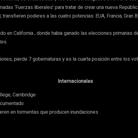
das ‘Fuerzas liberales’ para tratar de crear una nueva República 
l, transfieren poderes a las cuatro potencias: EUA, Francia, Gran
o en California , donde habia ganado las elecciones primarias d
tes.
ones, pierde 7 gobernaturas y es la cuarta posición entre los vo
Internacionales
ollege, Cambridge
documentado
ren en tormentas que producen inundaciones