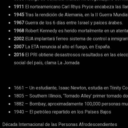
1911
El norteamericano Carl Rhys Pryce encabeza las llama
1945
Tras la rendición de Alemania, en la II Guerra Mundia
1967
Guerra de los 6 días entre Israel y paíces árabes.
1968
Robert Kennedy es herido mortalmente en un atentad
2002
EUA implantará ferreo sistema de control a inmigran
2007
La ETA renuncia al alto el fuego, en España.
2016
El PRI obtiene desastrosos resultados en las elecci
social del país, clama La Jornada
1661 – Un estudiante, Isaac Newton, estudia en Trinity C
1805 – Southern Illinois, ‘Tornado Alley’ primer tornado 
1882 – Bombay; aproximadamente 100,000 personas mue
1940 – El petróleo repartido en los Países Bajos
Década Internacional de las Personas Afrodescendientes