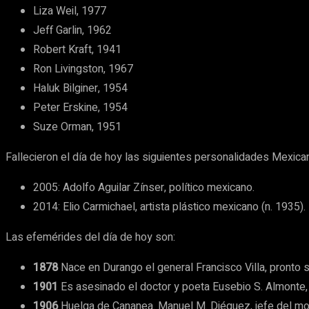
Liza Weil, 1977
Jeff Garlin, 1962
Robert Kraft, 1941
Ron Livingston, 1967
Haluk Bilginer, 1954
Peter Erskine, 1954
Suze Orman, 1951
Fallecieron el día de hoy las siguientes personalidades Mexica
2005: Adolfo Aguilar Zínser, político mexicano.
2014: Elio Carmichael, artista plástico mexicano (n. 1935).
Las efemérides del día de hoy son:
1878
Nace en Durango el general Francisco Villa, pronto s
1901
Es asesinado el doctor y poeta Eusebio S. Almonte, p
1906
Huelga de Cananea. Manuel M. Diéguez, jefe del mov