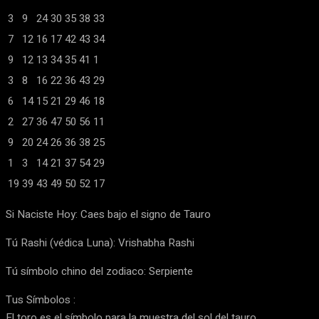
3
9
24
30
35
38
33
7
12
16
17
42
43
34
9
12
13
34
35
41
1
3
8
16
22
36
43
29
6
14
15
21
29
46
18
2
27
36
47
50
56
11
9
20
24
26
36
38
25
1
3
14
21
37
54
29
19
39
43
49
50
52
17
Si Naciste Hoy: Caes bajo el signo de Tauro
Tú Rashi (védica Luna): Vrishabha Rashi
Tú símbolo chino del zodiaco: Serpiente
Tus Símbolos :
El toro es el símbolo para la muestra del sol del tauro