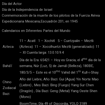
Día del Actor
Día de la Independencia de Israel
Conmemoración de la muerte de los pilotos de la Fuerza Aérea
Expedicionaria Mexicana,Escuadrón 201, en 1945
Calendarios en Diferentes Partes del Mundo
11 – Acatl 1 – Xochitl 5 – Cuetzpalin – Meztli
Azteca
(Azteca): 11 – Xocolhuetzi Meztli (generalizado): 11
– XI Cuenta larga: 13.0.10.9.4
mo
Día de la Era: 65421 – Hoy es Gracia, el 4
día de la
Bahá’í
semana, Núr (Luz, 5) de Jamál (Belleza), 180BE,
mo
ro
180/3/5 – Este es el 10
Vahid del 1
Kull-i-Shay.
Año del Liebre, Año Bazi: Gui (Agua) Yin Norte Mao
Chino
(Liebre) , Mes Bazi: Bing (Fuego) Yang Sur Chen
Zodiacal
(Dragón) , Día Bazi: Geng (Metal) Yang Oeste Shen
Bazi
(Mono)
BoomTime, Día 49 of Discordia, YOLD 3189