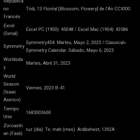
Republica
no
Tridi, 13 Floréal [Blossom; Flowery] de l’An CCXXXI
Francés
Excel
Excel PC (1900): 45048 / Excel Mac (1904): 43586
(Serial)
Symmetry454: Martes, Mayo 2, 2023 / Classical»
Symmetry
Symmetry Calendar: Sábado, Mayo 6, 2023
Worldsda
Martes, Abril 31, 2023
y
World
Season
Viernes, 2023 B-41
(Isaac
Asimov)
Tiempo
1683003600
Unix
Zoroastri
ruz (día): Tir, mah (mes): Ardibehest, 1392A
an (Fasli)