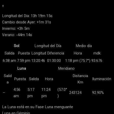
»
Longitud del Dia: 13h 19m 15s
Cambio desde Ayer: +1m 31s
Invierno: +3h 5m
Verano: -44m 14s
Sol
Longitud del Día
Medio día
Salida
Puesta
Longitud
Diferencia
Hora
mdk
6:38 am
7:59 pm
13:20:46
01:30:00
1:18 pm (75.7°)
93.676
Luna
Meridiano
Salid
Distancia
Puesta
Salida
Hora
Iluminación
a
Km
4:56
5:17
11:24
(57.0°
–
243124
92.90%
am
pm
pm
)
La Luna está en su Fase Luna menguante
Luna en Géminis