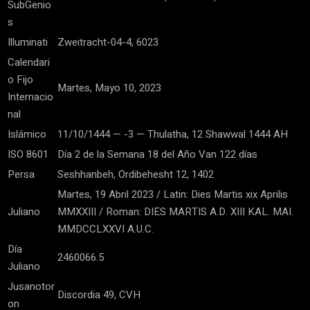
SubGenio
s
Illuminati
Zweitracht-04-4, 6023
Calendari
o Fijo
Martes, Mayo 10, 2023
Internacio
nal
Islámico
11/10/1444 — -3 — Thulatha, 12 Shawwal 1444 AH
ISO 8601
Día 2 de la Semana 18 del Año Van 122 días
Persa
Seshhanbeh, Ordibehesht 12, 1402
Martes, 19 Abril 2023 / Latin: Dies Martis xix Aprilis
Juliano
MMXXIII / Roman: DIES MARTIS A.D. XIII KAL. MAI.
MMDCCLXXVI A.U.C.
Día
2460066.5
Juliano
Jusanotor
Discordia 49, CVH
on