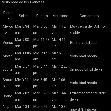
Visibilidad de los Planetas
Planet
Salida
Puesta
Meridiano
Comentario
a
Mercu
Mar 6:34
Mar 7:50
Mar 1:12
Muy cerca del Sol, no
rio
am
pm
pm
visible
Mar 9:08
Mar 11:23
Mar 4:16
Venus
Buena visibilidad
am
pm
pm
Mar 11:06
Mie 1:07
Mar 6:07
Marte
Visibilidad media
am
am
pm
Mar 5:57
Mar 6:44
Mar 12:20
Júpiter
Un poco difícil de ver
am
pm
pm
Saturn
Mie 3:31
Mie 2:45
Mie 9:08
Visibilidad media
o
am
pm
am
Mar 7:02
Mar 8:26
Mar 1:44
Extremadamente difícil
Urano
am
pm
pm
de ver
Neptu
Mar 4:34
Mar 4:26
Mar 10:30
muy difícil de ver