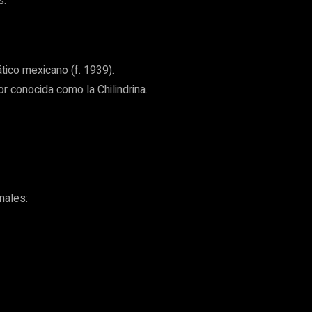
s:
tico mexicano (f. 1939).
r conocida como la Chilindrina.
nales: