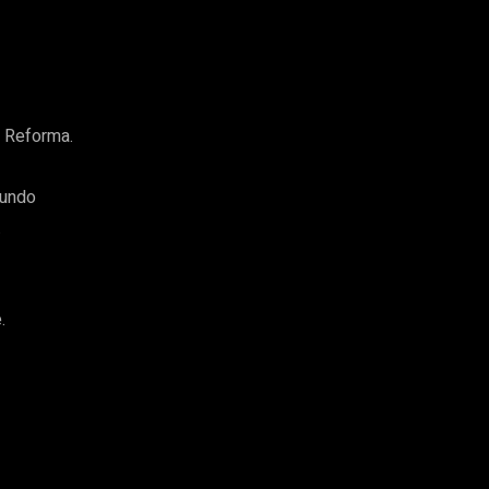
e Reforma.
mundo
.
.