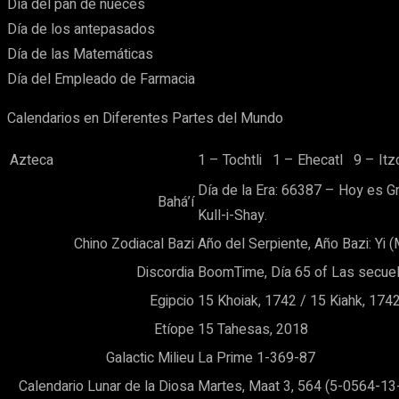
Día del pan de nueces
Día de los antepasados
Día de las Matemáticas
Día del Empleado de Farmacia
Calendarios en Diferentes Partes del Mundo
Azteca
1 – Tochtli 1 – Ehecatl 9 – Itzcu
Día de la Era: 66387 – Hoy es Gra
Bahá’í
Kull-i-Shay.
Chino Zodiacal Bazi
Año del Serpiente, Año Bazi: Yi (
Discordia
BoomTime, Día 65 of Las secuel
Egipcio
15 Khoiak, 1742 / 15 Kiahk, 174
Etíope
15 Tahesas, 2018
Galactic Milieu
La Prime 1-369-87
Calendario Lunar de la Diosa
Martes, Maat 3, 564 (5-0564-13