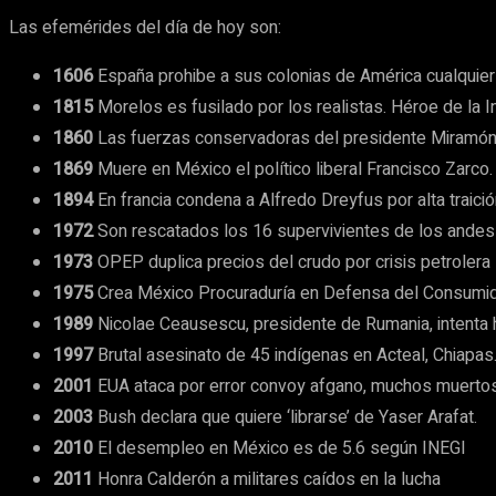
Las efemérides del día de hoy son:
1606
España prohibe a sus colonias de América cualquier 
1815
Morelos es fusilado por los realistas. Héroe de la 
1860
Las fuerzas conservadoras del presidente Miramón, 
1869
Muere en México el político liberal Francisco Zarco.
1894
En francia condena a Alfredo Dreyfus por alta traic
1972
Son rescatados los 16 supervivientes de los andes 
1973
OPEP duplica precios del crudo por crisis petrolera
1975
Crea México Procuraduría en Defensa del Consumi
1989
Nicolae Ceausescu, presidente de Rumania, intenta hu
1997
Brutal asesinato de 45 indígenas en Acteal, Chiapas
2001
EUA ataca por error convoy afgano, muchos muertos
2003
Bush declara que quiere ‘librarse’ de Yaser Arafat.
2010
El desempleo en México es de 5.6 según INEGI
2011
Honra Calderón a militares caídos en la lucha