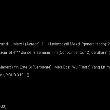
intli – Meztli (Azteca): 2 – Hueitozoztli Meztli (generalizado): 2
mo
cia, el 4
día de la semana, ‘Ilm (Conocimiento, 12) de
Sh
araf 
Madera) Yin Este Si (Serpiente) , Mes Bazi: Wu (Tierra) Yang En-me
as, YOLD 3191 ()
2
-03)