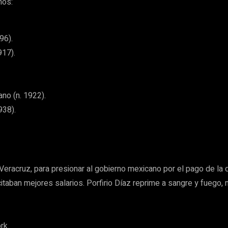
nos:
96).
917).
no (n. 1922).
938).
eracruz, para presionar al gobierno mexicano por el pago de la 
itaban mejores salarios. Porfirio Díaz reprime a sangre y fuego,
rk.