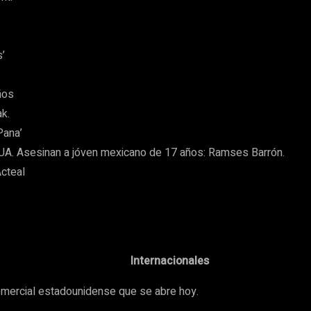
’
ños
k.
Pana’
EUA. Asesinan a jóven mexicano de 17 años: Ramses Barrón.
cteal
Internacionales
omercial estadounidense que se abre hoy.