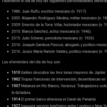
Fallecieron el día de hoy las siguientes personalidades Mexica
1986: Juan Rulfo, escritor mexicano (n. 1917).
2003: Alejandro Rodríguez Medina, militar mexicano (n. 18
2009: Ernesto de la Torre Villar, historiador mexicano (n. 1
2010: Blanca Sánchez, actriz mexicana (n. 1946).
2015: Julio Scherer, periodista mexicano (n. 1926).
2016: Joaquín Gamboa Pascoe, abogado y político mexica
2016: Jesús María Ramón Valdés, político mexicano (n. 1
Las efemérides del día de hoy son:
1610
Galileo descubre las tres lunas mayores de Júpiter.
1862
Tropas francesas de intervención, desembarcan en V
1907
Matanza en Río Blanco, Veracruz. Trabajadores solic
la dictadura.
1914
El primer barco atraviesa el Canal de Panamá.
1927
Inaugura servicio telefónico entre Londres y New Yo