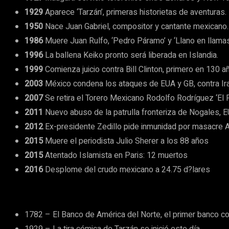
1929
Aparece ‘Tarzán’, primeras historietas de aventuras.
1950
Nace Juan Gabriel, compositor y cantante mexicano.
1986
Muere Juan Rulfo, ‘Pedro Páramo’ y ‘Llano en llamas
1996
La ballena Keiko pronto será liberada en Islandia.
1999
Comienza juicio contra Bill Clinton, primero en 130 a
2003
México condena los ataques de EUA y GB, contra Ira
2007
Se retira el Torero Mexicano Rodolfo Rodríguez ‘El 
2011
Nuevo abuso de la patrulla fronteriza de Nogales, 
2012
Ex-presidente Zedillo pide inmunidad por masacre A
2015
Muere el periodista Julio Sherer a los 88 años
2015
Atentado Islamista en Paris: 12 muertos
2016
Desplome del crudo mexicano a 24.75 d?lares
1782 – El Banco de América del Norte, el primer banco c
1929 – La tira cómica de Tarzán se inició este día.